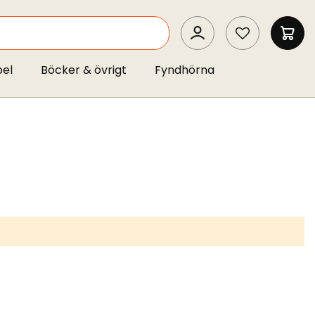
SEARCH
MIN 
pel
Böcker & övrigt
Fyndhörna