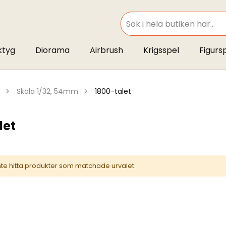
SEARCH
ktyg
Diorama
Airbrush
Krigsspel
Figurs
skala 1/32, 54mm
1800-talet
let
inte hitta produkter som matchade urvalet.