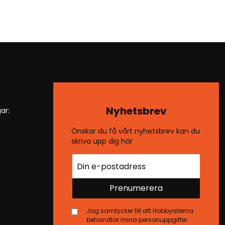
Nyhetsbrev
ar:
Önskar du få vårt nyhetsbrev kan du
skriva upp dig här
Prenumerera
Jag samtycker till att Hobbyisterna
behandlar mina personuppgifter