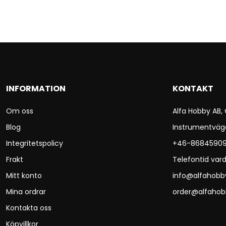
INFORMATION
KONTAKT
Om oss
Alfa Hobby AB,
Blog
Instrumentväg
Integritetspolicy
+46-8684590
Frakt
Telefontid vard
Mitt konto
info@alfahobb
Mina ordrar
order@alfahob
Kontakta oss
Köpvillkor