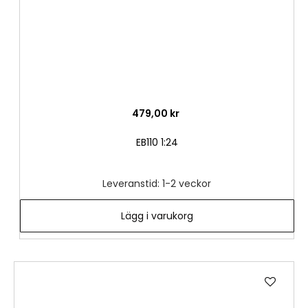
479,00 kr
EB110 1:24
Leveranstid: 1-2 veckor
Lägg i varukorg
Lägg
till
i