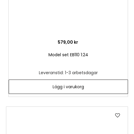
579,00 kr
Model set EB110 1:24
Leveranstid: 1-3 arbetsdagar
Lägg i varukorg
Lägg
till
i
önske