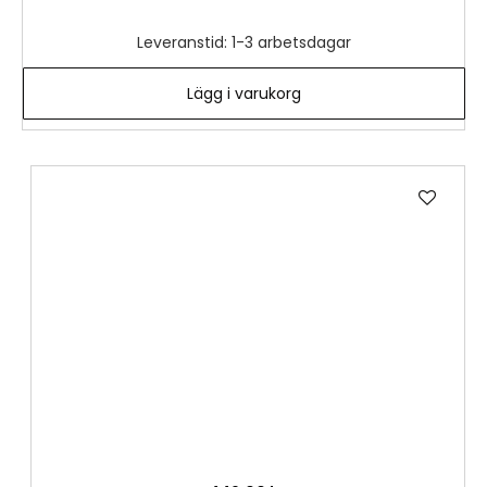
Leveranstid: 1-3 arbetsdagar
Lägg i varukorg
Lägg
till
i
önske