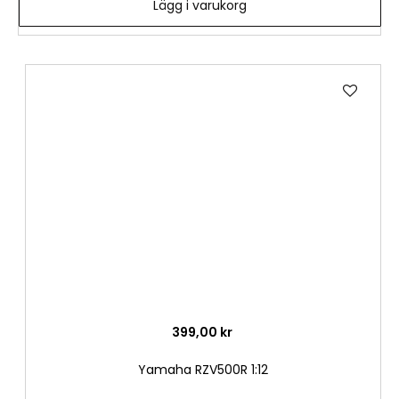
Lägg i varukorg
Lägg
till
i
önske
399,00 kr
Yamaha RZV500R 1:12