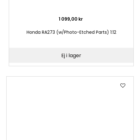
1 099,00 kr
Honda RA273 (w/Photo-Etched Parts) 1:12
Ej i lager
Lägg
till
i
önske