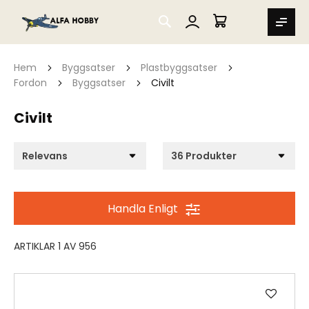
SEARCH
MIN VARUKORG
Hem
Byggsatser
Plastbyggsatser
Fordon
Byggsatser
Civilt
Civilt
Handla Enligt
ARTIKLAR
1
AV
956
Lägg
till