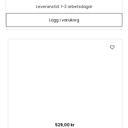
Leveranstid: 1-3 arbetsdagar
Lägg i varukorg
Lägg
till
i
önske
529,00 kr