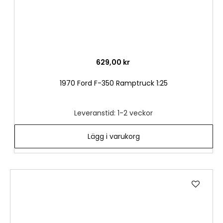
629,00 kr
1970 Ford F-350 Ramptruck 1:25
Leveranstid: 1-2 veckor
Lägg i varukorg
Lägg
till
i
önske