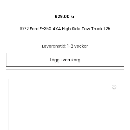
629,00 kr
1972 Ford F-350 4X4 High Side Tow Truck 1:25
Leveranstid: 1-2 veckor
Lägg i varukorg
Lägg
till
i
önske