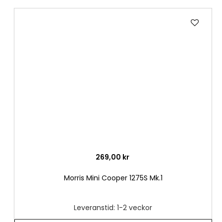
Lägg
till
i
önske
269,00 kr
Morris Mini Cooper 1275S Mk.1
Leveranstid: 1-2 veckor