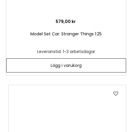
579,00 kr
Model Set Car: Stranger Things 1:25
Leveranstid: 1-3 arbetsdagar
Lägg i varukorg
Lägg
till
i
önske