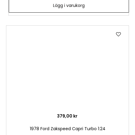
Lägg i varukorg
Lägg
till
i
önske
379,00 kr
1978 Ford Zakspeed Capri Turbo 1:24