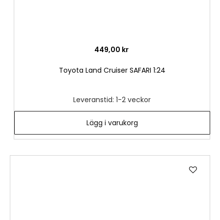
449,00 kr
Toyota Land Cruiser SAFARI 1:24
Leveranstid: 1-2 veckor
Lägg i varukorg
Lägg
till
i
önske