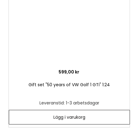
i
önske
599,00 kr
Gift set "50 years of VW Golf 1 GTi" 1:24
Leveranstid: 1-3 arbetsdagar
Lägg i varukorg