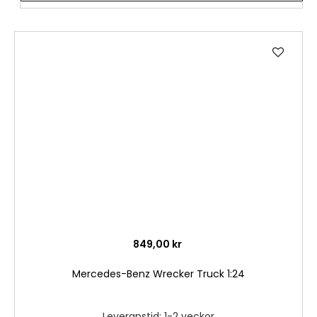
Lägg
till
i
önske
849,00 kr
Mercedes-Benz Wrecker Truck 1:24
Leveranstid: 1-2 veckor