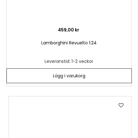
459,00 kr
Lamborghini Revuelto 1:24
Leveranstid: 1-2 veckor
Lägg i varukorg
Lägg
till
i
önske