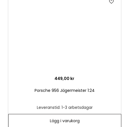
till
i
önske
449,00 kr
Porsche 956 Jägermeister 1:24
Leveranstid: 1-3 arbetsdagar
Lägg i varukorg