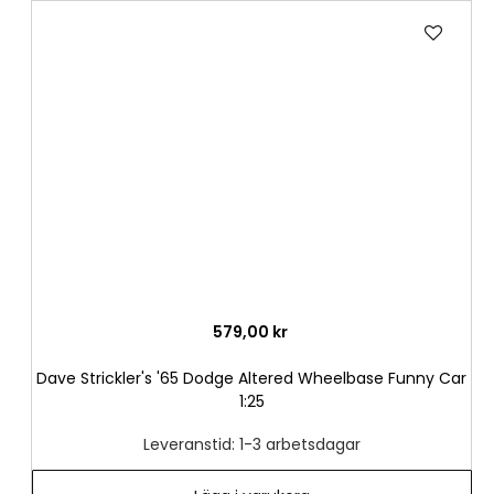
Lägg
till
i
önske
579,00 kr
Dave Strickler's '65 Dodge Altered Wheelbase Funny Car
1:25
Leveranstid: 1-3 arbetsdagar