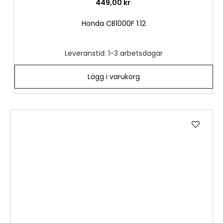
449,00 kr
Honda CB1000F 1:12
Leveranstid: 1-3 arbetsdagar
Lägg i varukorg
Lägg
till
i
önske