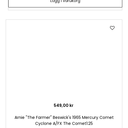
Lägg i varukorg
Lägg
till
i
önske
549,00 kr
Arnie "The Farmer" Beswick's 1965 Mercury Comet
Cyclone A/FX The Comet1:25