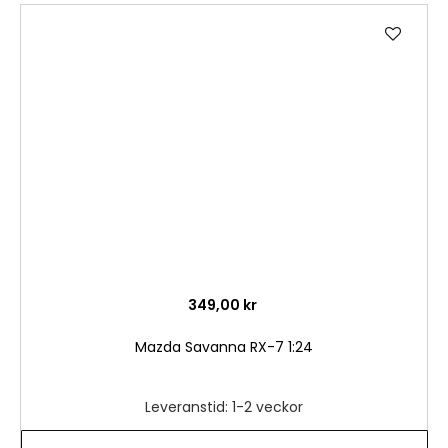
Lägg
till
i
önske
349,00 kr
Mazda Savanna RX-7 1:24
Leveranstid: 1-2 veckor