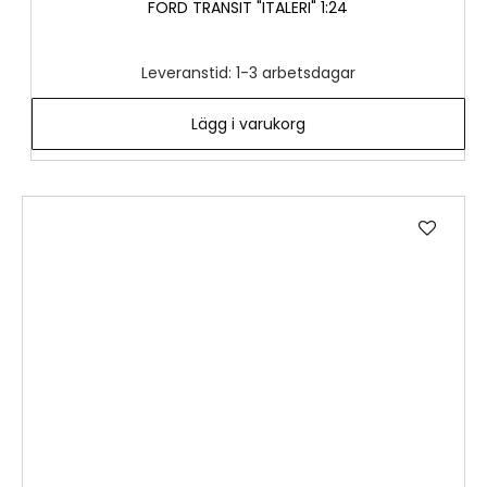
FORD TRANSIT "ITALERI" 1:24
Leveranstid: 1-3 arbetsdagar
Lägg i varukorg
Lägg
till
i
önske