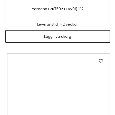
Yamaha FZR750R (OW01) 1:12
Leveranstid: 1-2 veckor
Lägg i varukorg
Lägg
till
i
önske