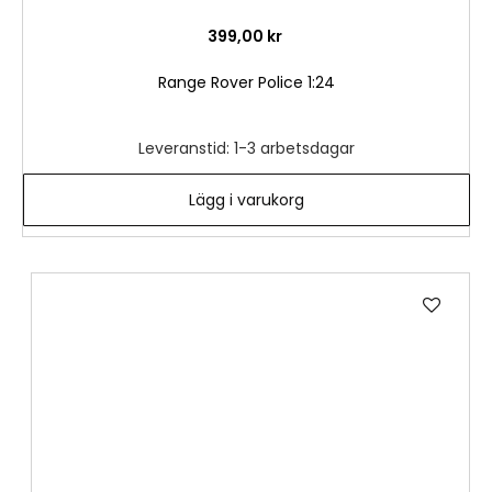
399,00 kr
Range Rover Police 1:24
Leveranstid: 1-3 arbetsdagar
Lägg i varukorg
Lägg
till
i
önske