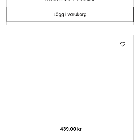
Lägg i varukorg
Lägg
till
i
önske
439,00 kr