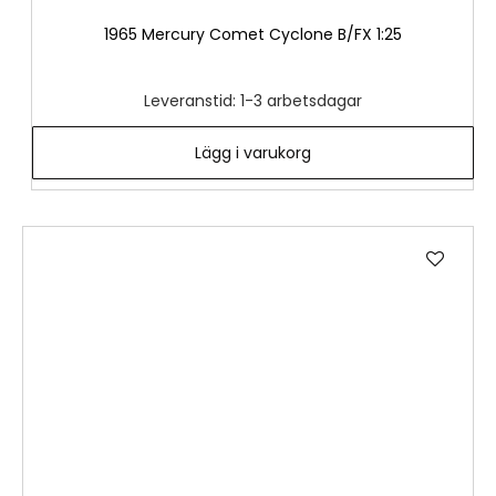
1965 Mercury Comet Cyclone B/FX 1:25
Leveranstid: 1-3 arbetsdagar
Lägg i varukorg
Lägg
till
i
önske