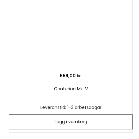
i
önske
559,00 kr
Centurion Mk. V
Leveranstid: 1-3 arbetsdagar
Lägg i varukorg