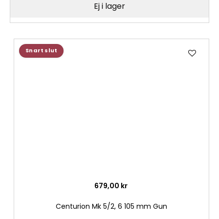
Ej i lager
Lägg
Snart slut
till
i
önske
679,00 kr
Centurion Mk 5/2, 6 105 mm Gun