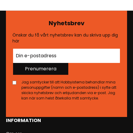
Nyhetsbrev
Önskar du få vårt nyhetsbrev kan du skriva upp dig
här
Prenumerera
Jag samtycker till att Hobbyisterna behandlar mina
personuppgifter (namn och e-postadress) i syfte att
skicka nyhetsbrev och erbjudanden via e-post. Jag
kan när som helst återkalla mitt samtycke.
INFORMATION