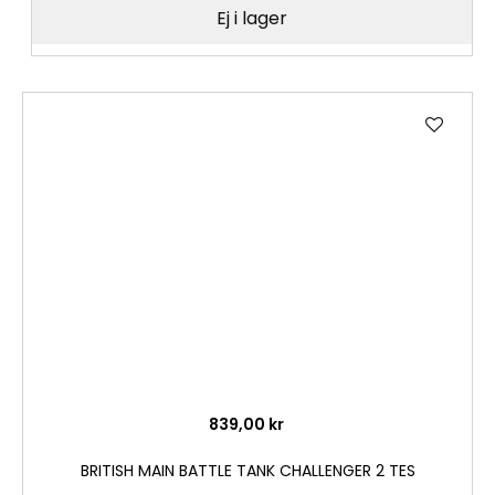
Ej i lager
Lägg
till
i
önske
839,00 kr
BRITISH MAIN BATTLE TANK CHALLENGER 2 TES