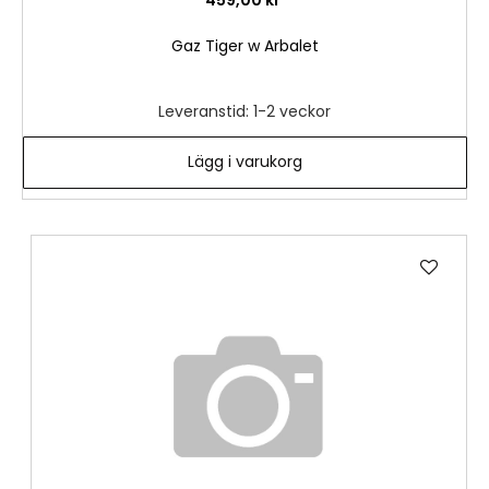
Gaz Tiger w Arbalet
Leveranstid: 1-2 veckor
Lägg i varukorg
Lägg
till
i
önske