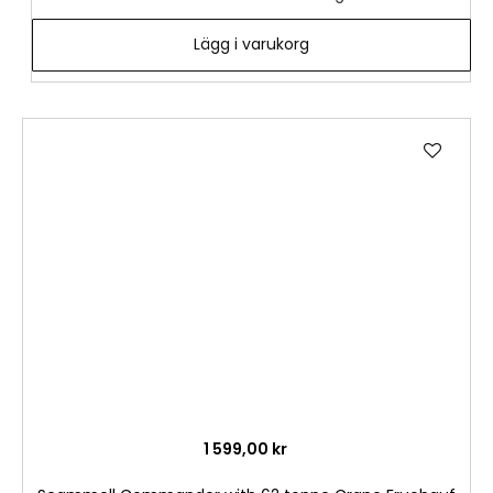
Lägg i varukorg
Lägg
till
i
önske
1 599,00 kr