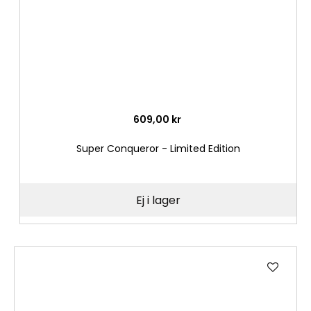
609,00 kr
Super Conqueror - Limited Edition
Ej i lager
Lägg
till
i
önske