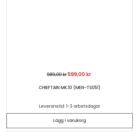
i
önske
599,00 kr
989,00 kr
CHIEFTAIN MK.10 (MEN-TS051)
Leveranstid: 1-3 arbetsdagar
Lägg i varukorg