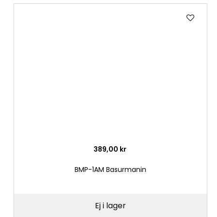
Lägg
till
i
önske
389,00 kr
BMP-1AM Basurmanin
Ej i lager