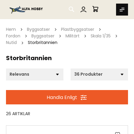
SEARCH
MIN VARUKORG
Hem
Byggsatser
Plastbyggsatser
Fordon
Byggsatser
Militärt
Skala 1/35
Nutid
Storbritannien
Storbritannien
Handla Enligt
26
ARTIKLAR
Lägg