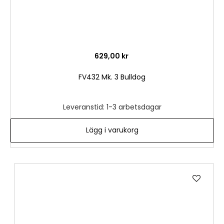
629,00 kr
FV432 Mk. 3 Bulldog
Leveranstid: 1-3 arbetsdagar
Lägg i varukorg
Lägg
till
i
önske