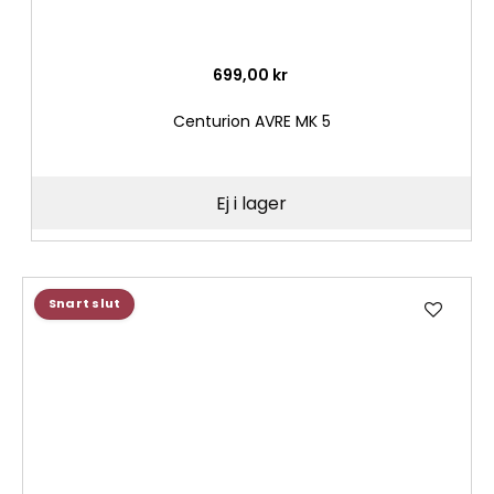
699,00 kr
Centurion AVRE MK 5
Ej i lager
Lägg
Snart slut
till
i
önske