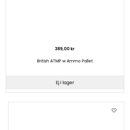
389,00 kr
British ATMP w Ammo Pallet
Ej i lager
Lägg
till
i
önske