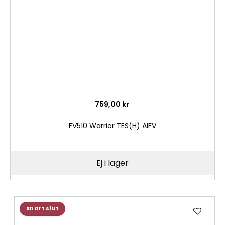
759,00 kr
FV510 Warrior TES(H) AIFV
Ej i lager
Lägg
Snart slut
till