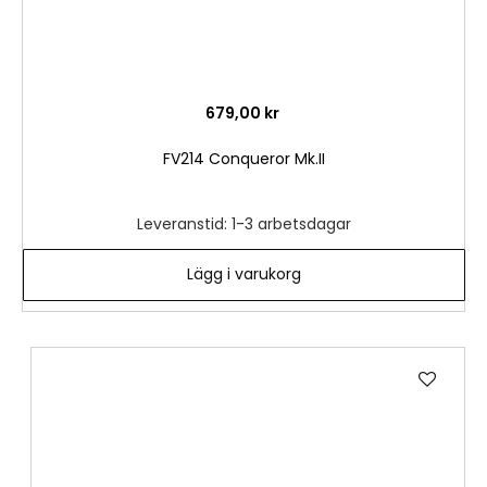
679,00 kr
FV214 Conqueror Mk.II
Leveranstid: 1-3 arbetsdagar
Lägg i varukorg
Lägg
till
i
önske