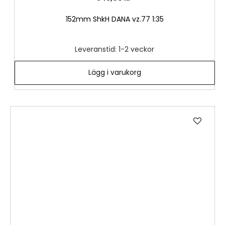
152mm ShkH DANA vz.77 1:35
Leveranstid: 1-2 veckor
Lägg i varukorg
Lägg
till
i
önske