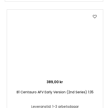
Lägg
till
i
önske
389,00 kr
B1 Centauro AFV Early Version (2nd Series) 1:35
Leveranstid: 1-3 arbetsdagar