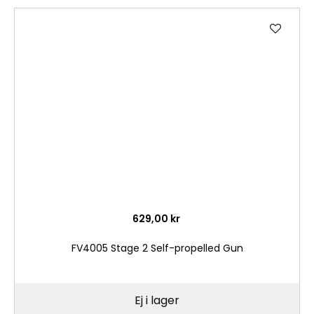
Lägg
till
i
önske
629,00 kr
FV4005 Stage 2 Self-propelled Gun
Ej i lager