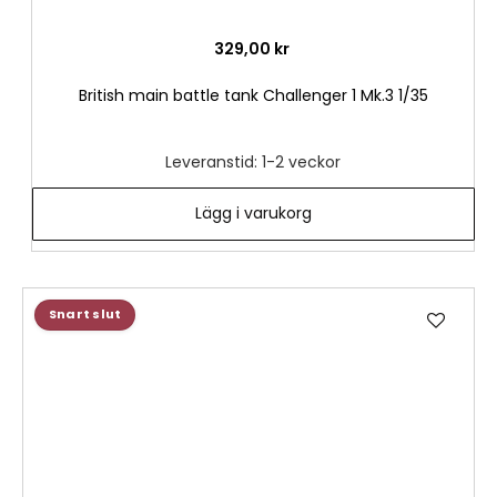
329,00 kr
British main battle tank Challenger 1 Mk.3 1/35
Leveranstid: 1-2 veckor
Lägg i varukorg
Lägg
Snart slut
till
i
önske