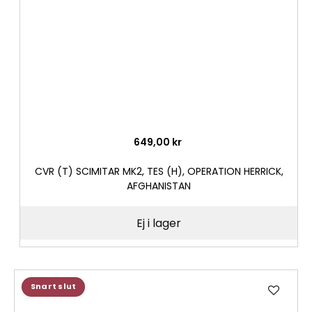
649,00 kr
CVR (T) SCIMITAR MK2, TES (H), OPERATION HERRICK,
AFGHANISTAN
Ej i lager
Lägg
Snart slut
till