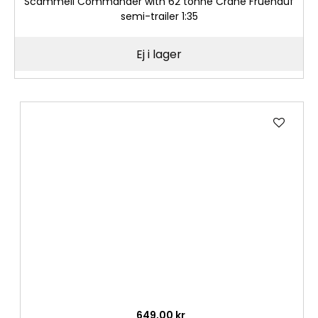
Scammell Commander with 62 tonne Crane Fruehauf
semi-trailer 1:35
Ej i lager
Lägg
till
i
önske
649,00 kr