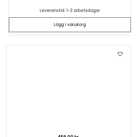
Leveranstid: 1-3 arbetsdagar
Lägg i varukorg
Lägg
till
i
önske
459,00 kr