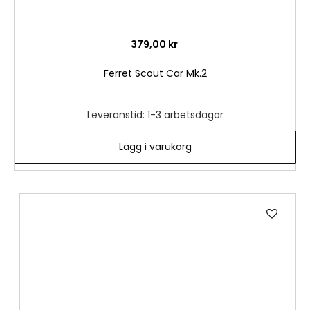
379,00 kr
Ferret Scout Car Mk.2
Leveranstid: 1-3 arbetsdagar
Lägg i varukorg
Lägg
till
i
önske