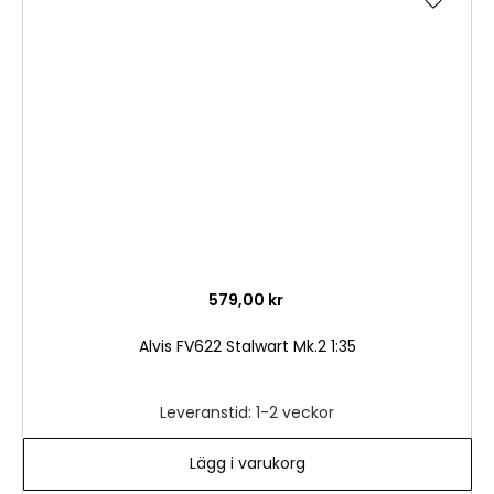
till
i
önske
579,00 kr
Alvis FV622 Stalwart Mk.2 1:35
Leveranstid: 1-2 veckor
Lägg i varukorg