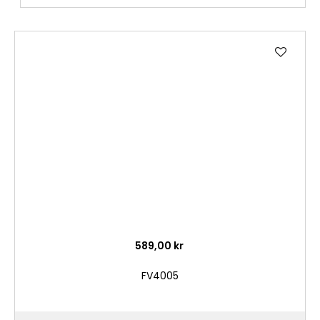
Lägg
till
i
önske
589,00 kr
FV4005