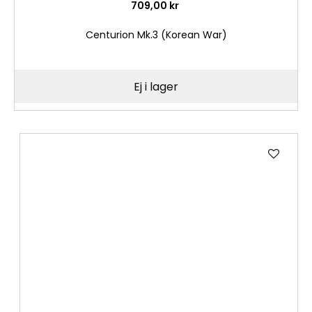
709,00 kr
Centurion Mk.3 (Korean War)
Ej i lager
Lägg
till
i
önske