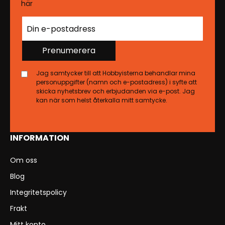
här
Prenumerera
Jag samtycker till att Hobbyisterna behandlar mina
personuppgifter (namn och e-postadress) i syfte att
skicka nyhetsbrev och erbjudanden via e-post. Jag
kan när som helst återkalla mitt samtycke.
INFORMATION
Om oss
Blog
Integritetspolicy
Frakt
Mitt konto