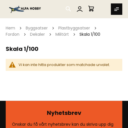
SEARCH
MIN VARUKORG
Hem
Byggsatser
Plastbyggsatser
Fordon
Dekaler
Militärt
Skala 1/100
Skala 1/100
Vi kan inte hitta produkter som matchade urvalet.
Nyhetsbrev
Önskar du få vårt nyhetsbrev kan du skriva upp dig