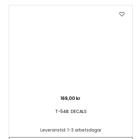
Lägg
till
i
önske
169,00 kr
T-54B. DECALS
Leveranstid: 1-3 arbetsdagar