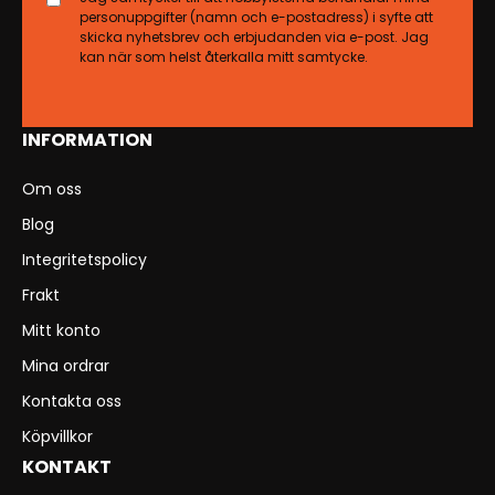
personuppgifter (namn och e-postadress) i syfte att
skicka nyhetsbrev och erbjudanden via e-post. Jag
kan när som helst återkalla mitt samtycke.
INFORMATION
Om oss
Blog
Integritetspolicy
Frakt
Mitt konto
Mina ordrar
Kontakta oss
Köpvillkor
KONTAKT