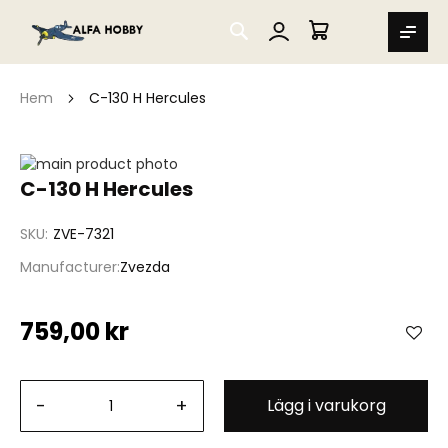
SEARCH
MIN VARUKORG
Hem
C-130 H Hercules
Hoppa
till
Hoppa
C-130 H Hercules
slutet
till
av
början
SKU
ZVE-7321
bildgalleriet
av
bildgalleriet
Manufacturer
Zvezda
759,00 kr
-
+
Lägg i varukorg