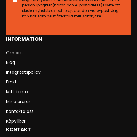
personuppgifter (namn och e-postadress) i syfte att
skicka nyhetsbrev och erbjudanden via e-post. Jag
kan när som helst återkalla mitt samtycke.
INFORMATION
Om oss
Blog
Integritetspolicy
Frakt
Mitt konto
Mina ordrar
Kontakta oss
Köpvillkor
KONTAKT