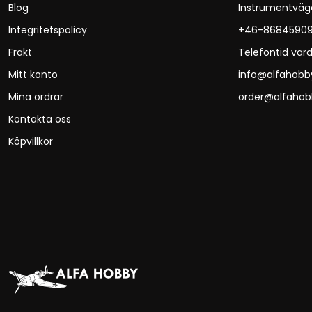
Blog
Instrumentväg
Integritetspolicy
+46-8684590
Frakt
Telefontid vard
Mitt konto
info@alfahobb
Mina ordrar
order@alfahob
Kontakta oss
Köpvillkor