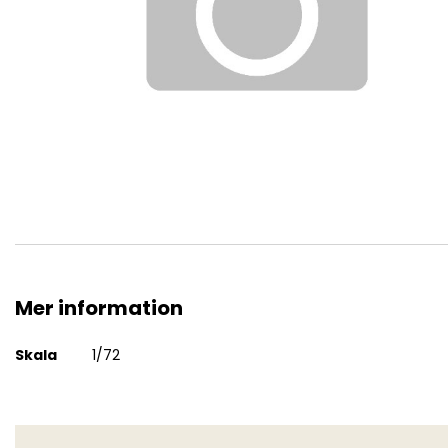
Hoppa
till
början
av
bildgalleriet
Mer information
Mer
Skala
1/72
information