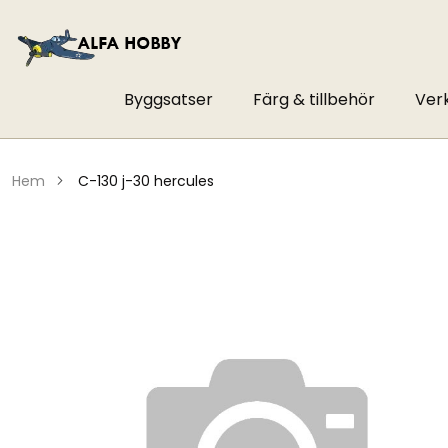
Byggsatser
Färg & tillbehör
Ver
hem
c-130 j-30 hercules
Hoppa
till
slutet
av
bildgalleriet