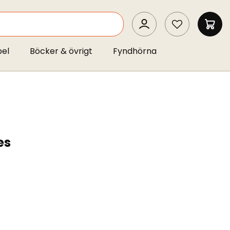
SEARCH
MIN 
pel
Böcker & övrigt
Fyndhörna
es