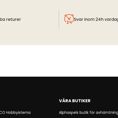
ba returer
Svar inom 24h varda
VÅRA BUTIKER
 CO Hobbyisterna
Alphaspels butik för avhämtning