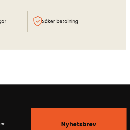
gar
Säker betalning
Nyhetsbrev
ar: