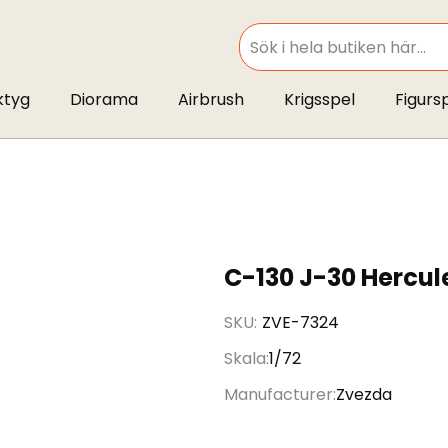
SEARCH
ktyg
Diorama
Airbrush
Krigsspel
Figurs
C-130 J-30 Hercul
SKU
ZVE-7324
Skala
1/72
Manufacturer
Zvezda