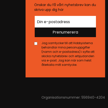
Önskar du få vårt nyhetsbrev kan du
skriva upp dig här
Prenumerera
Jag samtycker till att Hobbyisterna
behandlar mina personuppgifter
(namn och e-postadress) i syfte att
skicka nyhetsbrev och erbjudanden
via e-post. Jag kan när som helst
återkalla mitt samtycke.
Organisationsnummer: 556940-4204