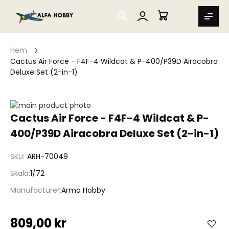
SEARCH
MIN VARUKORG
Hem
Cactus Air Force - F4F-4 Wildcat & P-400/P39D Airacobra
Deluxe Set (2-in-1)
Hoppa
till
Hoppa
Cactus Air Force - F4F-4 Wildcat & P-
slutet
till
400/P39D Airacobra Deluxe Set (2-in-1)
av
början
bildgalleriet
av
bildgalleriet
SKU
ARH-70049
Skala
1/72
Manufacturer
Arma Hobby
809,00 kr