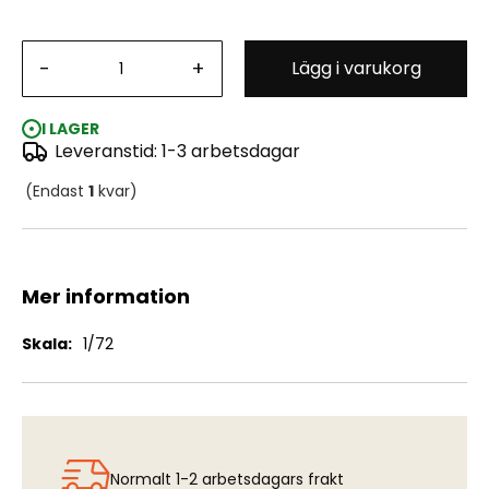
Cactus Air Force - F4F-4 Wildcat & P-400/P39D
-
+
Lägg i varukorg
Airacobra Deluxe Set (2-in-1)
I LAGER
Leveranstid: 1-3 arbetsdagar
(Endast
1
kvar)
Mer information
Mer
1/72
information
Normalt 1-2 arbetsdagars frakt