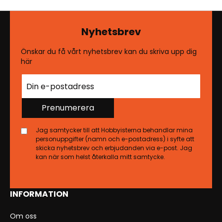
Nyhetsbrev
Önskar du få vårt nyhetsbrev kan du skriva upp dig
här
Prenumerera
Jag samtycker till att Hobbyisterna behandlar mina
personuppgifter (namn och e-postadress) i syfte att
skicka nyhetsbrev och erbjudanden via e-post. Jag
kan när som helst återkalla mitt samtycke.
INFORMATION
Om oss