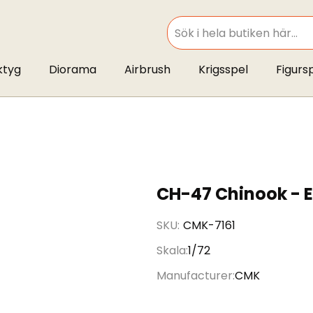
SEARCH
ktyg
Diorama
Airbrush
Krigsspel
Figurs
CH-47 Chinook - E
SKU
CMK-7161
Skala
1/72
Manufacturer
CMK