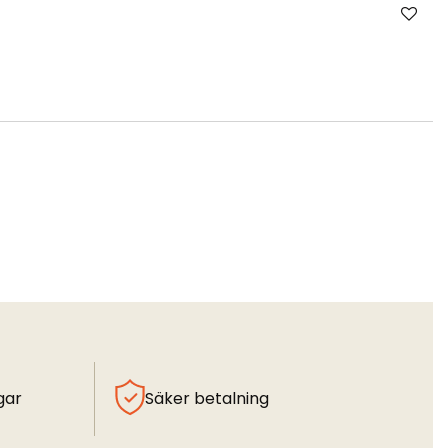
gar
Säker betalning