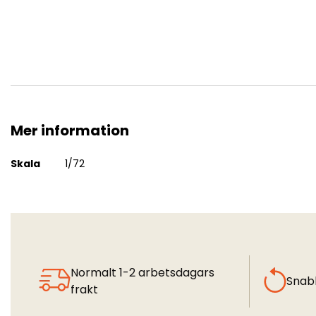
Mer information
CH-47 Chinook - Engine Set (ITA/TRU)
Mer
Skala
1/72
information
Normalt 1-2 arbetsdagars
Snab
frakt