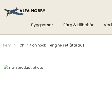
Byggsatser
Färg & tillbehör
Ver
hem
ch-47 chinook - engine set (ita/tru)
Hoppa
till
Hoppa
slutet
till
av
början
bildgalleriet
av
bildgalleriet