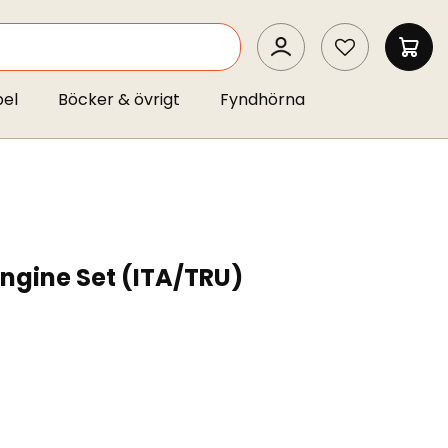
SEARCH
MIN 
pel
Böcker & övrigt
Fyndhörna
ngine Set (ITA/TRU)