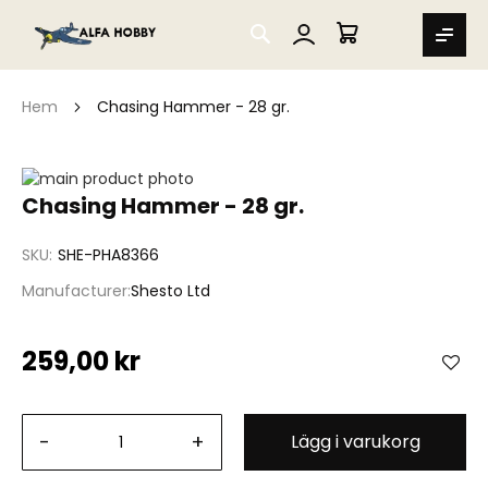
SEARCH
MIN VARUKORG
Hem
Chasing Hammer - 28 gr.
Hoppa
till
Hoppa
Chasing Hammer - 28 gr.
slutet
till
av
början
SKU
SHE-PHA8366
bildgalleriet
av
bildgalleriet
Manufacturer
Shesto Ltd
259,00 kr
-
+
Lägg i varukorg