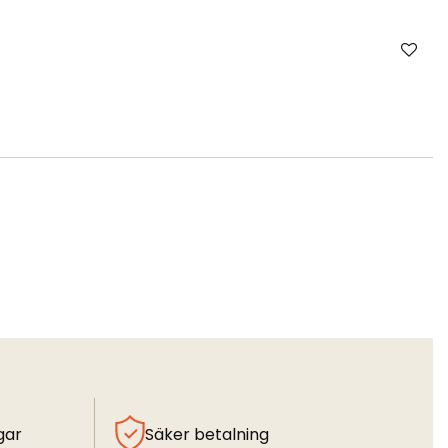
gar
Säker betalning