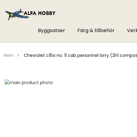
Byggsatser
Färg & tillbehör
Ver
hem
chevrolet c15a no. 11 cab personnel lorry (2h1 comp
Hoppa
till
Hoppa
slutet
till
av
början
bildgalleriet
av
bildgalleriet