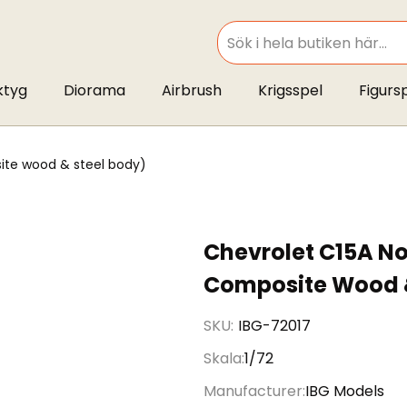
SEARCH
ktyg
Diorama
Airbrush
Krigsspel
Figurs
osite wood & steel body)
Chevrolet C15A No.
Composite Wood &
SKU
IBG-72017
Skala
1/72
Manufacturer
IBG Models