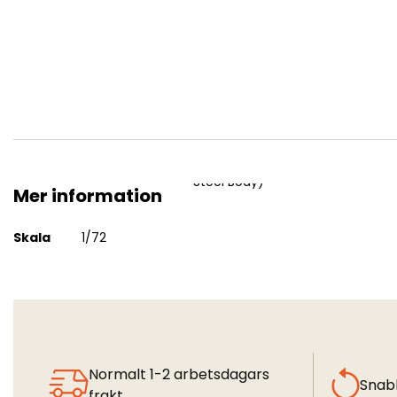
Chevrolet C15A No. 11 Cab Personnel Lorry (2H1 Composite 
Steel Body)
Mer information
Mer
Skala
1/72
information
Normalt 1-2 arbetsdagars
Snab
frakt