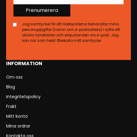
Prenumerera
Jag samtycker till att Hobbyisterna behandlar mina
personuppgifter (namn och e-postadress) i syfte att
skicka nyhetsbrev och erbjudanden via e-post. Jag
kan när som helst återkalla mitt samtycke.
INFORMATION
Om oss
Blog
Integritetspolicy
Frakt
Mitt konto
Mina ordrar
Kontakta oss