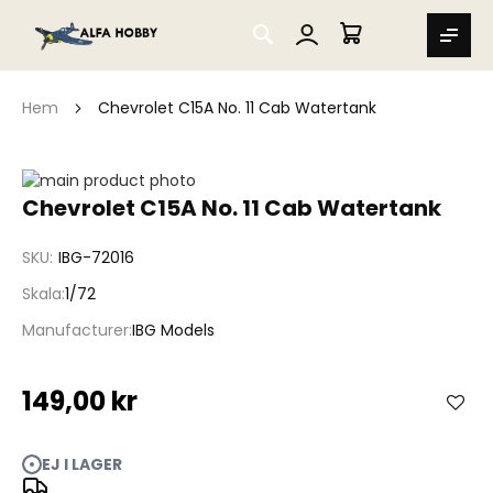
SEARCH
MIN VARUKORG
Hem
Chevrolet C15A No. 11 Cab Watertank
Hoppa
till
Hoppa
Chevrolet C15A No. 11 Cab Watertank
slutet
till
av
början
SKU
IBG-72016
bildgalleriet
av
bildgalleriet
Skala
1/72
Manufacturer
IBG Models
149,00 kr
EJ I LAGER