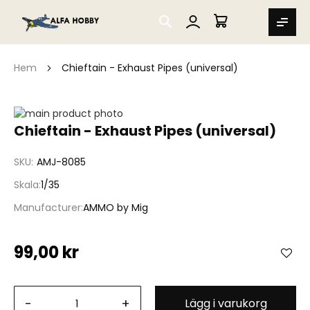
SEARCH
MIN VARUKORG
Hem
Chieftain - Exhaust Pipes (universal)
Hoppa
till
Hoppa
Chieftain - Exhaust Pipes (universal)
slutet
till
av
början
SKU
AMJ-8085
bildgalleriet
av
bildgalleriet
Skala
1/35
Manufacturer
AMMO by Mig
99,00 kr
-
+
Lägg i varukorg