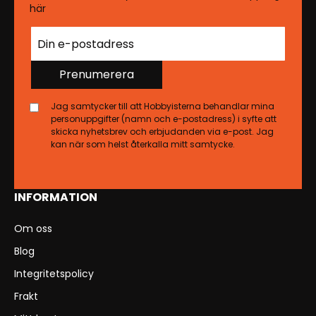
här
Prenumerera
Jag samtycker till att Hobbyisterna behandlar mina
personuppgifter (namn och e-postadress) i syfte att
skicka nyhetsbrev och erbjudanden via e-post. Jag
kan när som helst återkalla mitt samtycke.
INFORMATION
Om oss
Blog
Integritetspolicy
Frakt