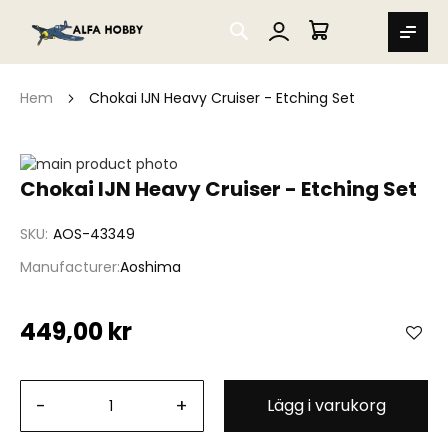
SEARCH
MIN VARUKORG
Hem
Chokai IJN Heavy Cruiser - Etching Set
Hoppa
till
Hoppa
Chokai IJN Heavy Cruiser - Etching Set
slutet
till
av
början
SKU
AOS-43349
bildgalleriet
av
bildgalleriet
Manufacturer
Aoshima
449,00 kr
-
+
Lägg i varukorg