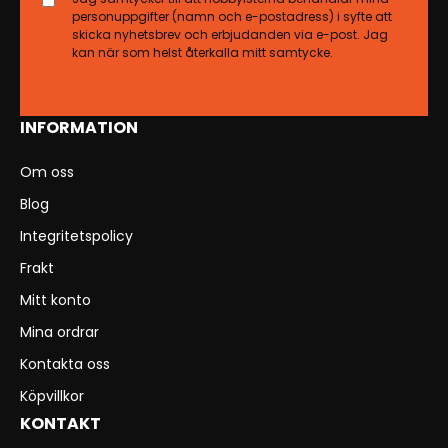
personuppgifter (namn och e-postadress) i syfte att
skicka nyhetsbrev och erbjudanden via e-post. Jag
kan när som helst återkalla mitt samtycke.
INFORMATION
Om oss
Blog
Integritetspolicy
Frakt
Mitt konto
Mina ordrar
Kontakta oss
Köpvillkor
KONTAKT