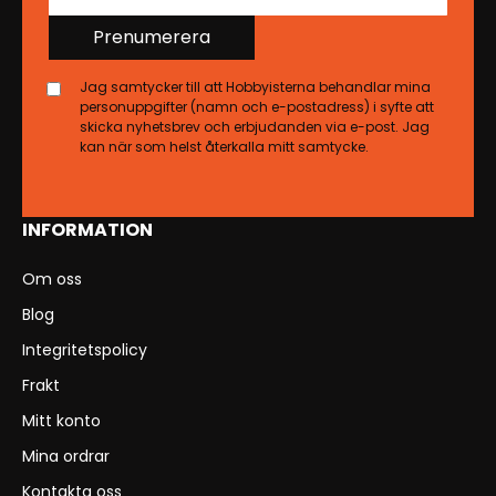
Prenumerera
Jag samtycker till att Hobbyisterna behandlar mina
personuppgifter (namn och e-postadress) i syfte att
skicka nyhetsbrev och erbjudanden via e-post. Jag
kan när som helst återkalla mitt samtycke.
INFORMATION
Om oss
Blog
Integritetspolicy
Frakt
Mitt konto
Mina ordrar
Kontakta oss