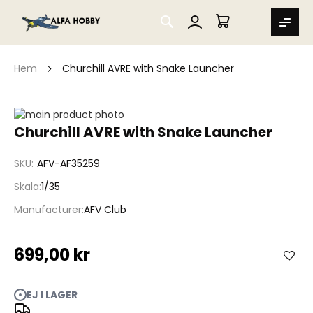
SEARCH
MIN VARUKORG
Hem
Churchill AVRE with Snake Launcher
Hoppa
till
Hoppa
Churchill AVRE with Snake Launcher
slutet
till
av
början
SKU
AFV-AF35259
bildgalleriet
av
bildgalleriet
Skala
1/35
Manufacturer
AFV Club
699,00 kr
EJ I LAGER