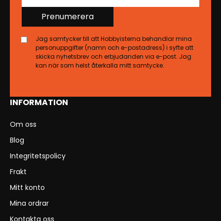
Prenumerera
Jag samtycker till att Hobbyisterna behandlar mina
personuppgifter (namn och e-postadress) i syfte att
skicka nyhetsbrev och erbjudanden via e-post. Jag
kan när som helst återkalla mitt samtycke.
INFORMATION
Om oss
Blog
Integritetspolicy
Frakt
Mitt konto
Mina ordrar
Kontakta oss