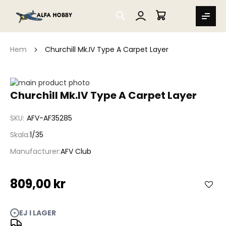
SEARCH
MIN VARUKORG
Hem
Churchill Mk.IV Type A Carpet Layer
Hoppa
till
Hoppa
Churchill Mk.IV Type A Carpet Layer
slutet
till
av
början
SKU
AFV-AF35285
bildgalleriet
av
bildgalleriet
Skala
1/35
Manufacturer
AFV Club
809,00 kr
EJ I LAGER