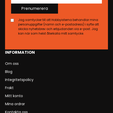
Prenumerera
Jag samtycker till att Hobbyisterna behandlar mina
personuppgifter (namn och e-postadress) i syfte att
skicka nyhetsbrev och erbjudanden via e-post. Jag
kan när som helst återkalla mitt samtycke.
INFORMATION
Om oss
Blog
Integritetspolicy
Frakt
Mitt konto
Mina ordrar
Kontakta oss