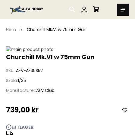
SEARCH
MIN VARUKORG
Hem
Churchill Mk.VI w 75mm Gun
Hoppa
till
Hoppa
Churchill Mk.VI w 75mm Gun
slutet
till
av
början
SKU
AFV-AF35S52
bildgalleriet
av
bildgalleriet
Skala
1/35
Manufacturer
AFV Club
739,00 kr
EJ I LAGER