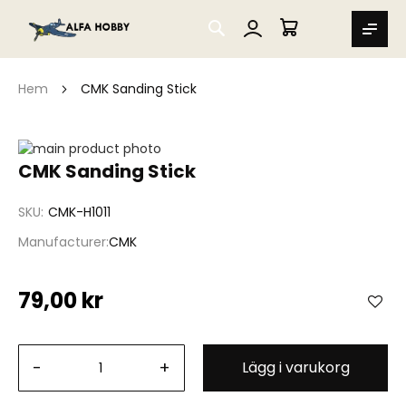
SEARCH
MIN VARUKORG
Hem
CMK Sanding Stick
Hoppa
till
Hoppa
CMK Sanding Stick
slutet
till
av
början
SKU
CMK-H1011
bildgalleriet
av
bildgalleriet
Manufacturer
CMK
79,00 kr
-
+
Lägg i varukorg