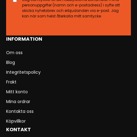
personuppgifter (namn och e-postadress) i syfte att
skicka nyhetsbrev och erbjudanden via e-post. Jag
kan när som helst återkalla mitt samtycke.
INFORMATION
Om oss
Blog
Integritetspolicy
Frakt
Mitt konto
Mina ordrar
Kontakta oss
Köpvillkor
KONTAKT