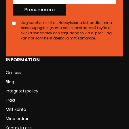
Prenumerera
Jag samtycker till att Hobbyisterna behandlar mina
personuppgifter (namn och e-postadress) i syfte att
skicka nyhetsbrev och erbjudanden via e-post. Jag
kan när som helst återkalla mitt samtycke.
INFORMATION
Om oss
Blog
Integritetspolicy
Frakt
Mitt konto
Mina ordrar
Kontakta oss