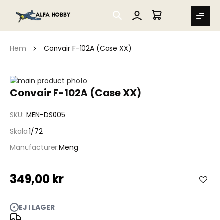
SEARCH
MIN VARUKORG
Hem
Convair F-102A (Case XX)
Hoppa
till
Hoppa
Convair F-102A (Case XX)
slutet
till
av
början
SKU
MEN-DS005
bildgalleriet
av
bildgalleriet
Skala
1/72
Manufacturer
Meng
349,00 kr
EJ I LAGER