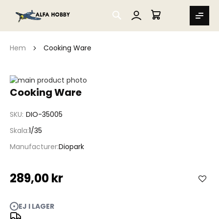
SEARCH
MIN VARUKORG
Hem
Cooking Ware
Hoppa
till
Hoppa
Cooking Ware
slutet
till
av
början
SKU
DIO-35005
bildgalleriet
av
bildgalleriet
Skala
1/35
Manufacturer
Diopark
289,00 kr
EJ I LAGER