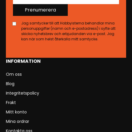
Prenumerera
Jag samtycker till att Hobbyisterna behandlar mina
personuppgifter (namn och e-postadress) i syfte att
skicka nyhetsbrev och erbjudanden via e-post. Jag
kan när som helst återkalla mitt samtycke.
INFORMATION
Om oss
Blog
Integritetspolicy
Frakt
Mitt konto
Mina ordrar
Kontakta oss