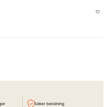
gar
Säker betalning