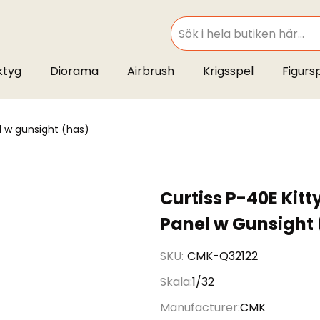
SEARCH
ktyg
Diorama
Airbrush
Krigsspel
Figurs
l w gunsight (has)
Curtiss P-40E Ki
Panel w Gunsight
SKU
CMK-Q32122
Skala
1/32
Manufacturer
CMK