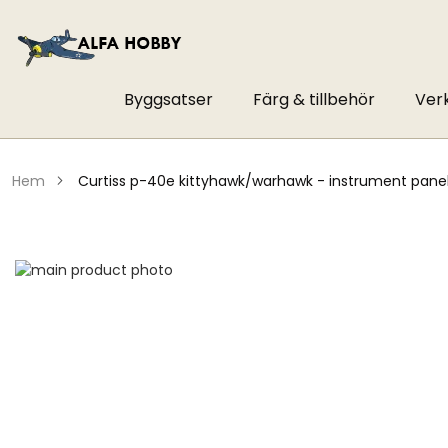
Byggsatser
Färg & tillbehör
Ver
hem
curtiss p-40e kittyhawk/warhawk - instrument pane
Hoppa
till
Hoppa
slutet
till
av
början
bildgalleriet
av
bildgalleriet