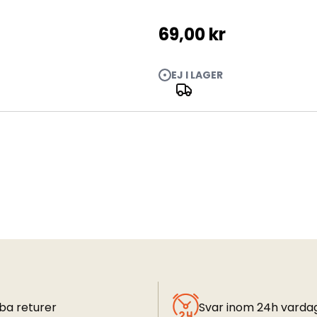
69,00 kr
EJ I LAGER
sight
ba returer
Svar inom 24h varda