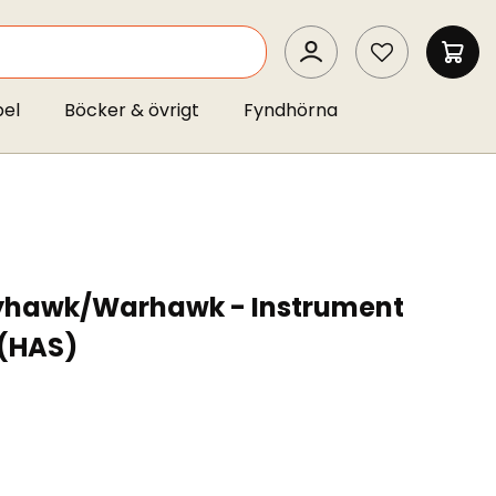
SEARCH
MIN 
pel
Böcker & övrigt
Fyndhörna
ttyhawk/Warhawk - Instrument
 (HAS)