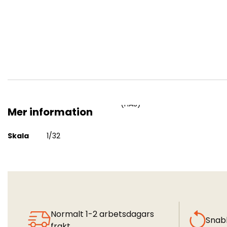
Curtiss P-40E Kittyhawk/Warhawk - Instrument Panel w Gun
(HAS)
Mer information
Mer
Skala
1/32
information
Normalt 1-2 arbetsdagars
Snab
frakt