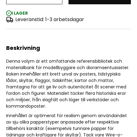
Cut-Outs (Diorama Book)
I LAGER
Leveranstid: 1-3 arbetsdagar
Beskrivning
Denna volym är ett omfattande referensbibliotek och
materialbank för modellbyggare och dioramaentusiaster.
Boken innehåller ett brett urval av posters, tidstypiska
lådor, skyltar, flaggor, tidskrifter, kartor och mattor,
framtagna för att ge liv och autenticitet åt scener med
fordon och figurer. Materialet täcker flera historiska eror
och miljöer, från slagfält och läger till verkstäder och
kommandoposter.
Innehållet är optimerat för realism genom användandet
av sju olika papperstyper anpassade efter respektive
tillbehörs karaktär (exempelvis tunnare papper för
tidningar och kraftigare för skyltar). Tack vare Wire-o-