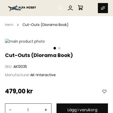
SEARCH
MIN VARUKORG
Hem
Cut-Outs (Diorama Book)
Hoppa
till
slutet
Hoppa
Cut-Outs (Diorama Book)
av
till
bildgalleriet
början
SKU
AK13035
av
bildgalleriet
Manufacturer
AK-Interactive
479,00 kr
-
+
Lägg i varukorg