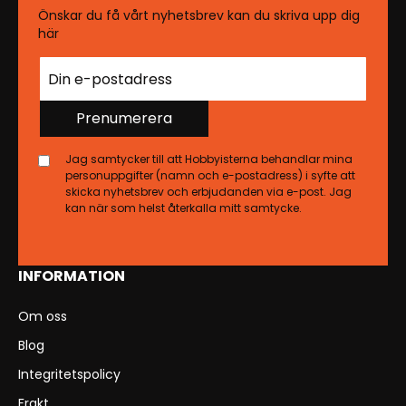
Önskar du få vårt nyhetsbrev kan du skriva upp dig
här
Prenumerera
Jag samtycker till att Hobbyisterna behandlar mina
personuppgifter (namn och e-postadress) i syfte att
skicka nyhetsbrev och erbjudanden via e-post. Jag
kan när som helst återkalla mitt samtycke.
INFORMATION
Om oss
Blog
Integritetspolicy
Frakt