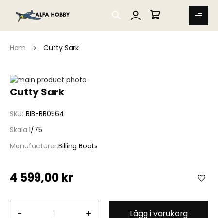
SEARCH
MIN VARUKORG
Hem
Cutty Sark
Hoppa
till
Hoppa
Cutty Sark
slutet
till
av
början
SKU
BIB-BB0564
bildgalleriet
av
bildgalleriet
Skala
1/75
Manufacturer
Billing Boats
4 599,00 kr
-
+
Lägg i varukorg