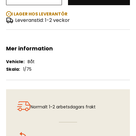
Cutty Sark
I LAGER HOS LEVERANTÖR
Leveranstid: 1-2 veckor
Mer information
Mer
Båt
information
1/75
Normalt 1-2 arbetsdagars frakt