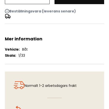
Cux 87 Krabbenkutter
Beställningsvara (leverans senare)
Mer information
Mer
Båt
information
1/33
Normalt 1-2 arbetsdagars frakt