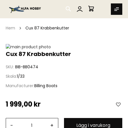
SEARCH
MIN VARUKORG
Hem
Cux 87 Krabbenkutter
Hoppa
till
Hoppa
Cux 87 Krabbenkutter
slutet
till
av
början
SKU
BIB-BB0474
bildgalleriet
av
bildgalleriet
Skala
1/33
Manufacturer
Billing Boats
1 999,00 kr
-
+
Lägg i varukorg