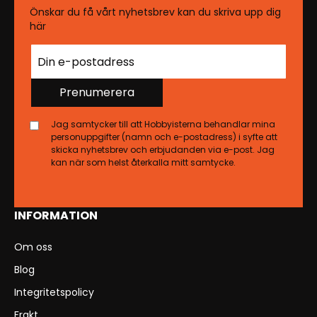
Önskar du få vårt nyhetsbrev kan du skriva upp dig
här
Prenumerera
Jag samtycker till att Hobbyisterna behandlar mina
personuppgifter (namn och e-postadress) i syfte att
skicka nyhetsbrev och erbjudanden via e-post. Jag
kan när som helst återkalla mitt samtycke.
INFORMATION
Om oss
Blog
Integritetspolicy
Frakt