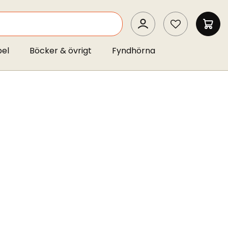
SEARCH
MIN 
pel
Böcker & övrigt
Fyndhörna