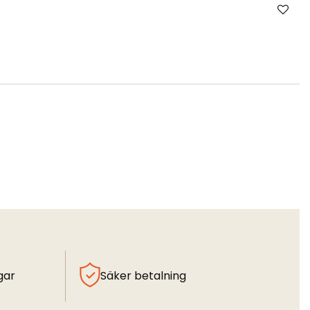
gar
Säker betalning