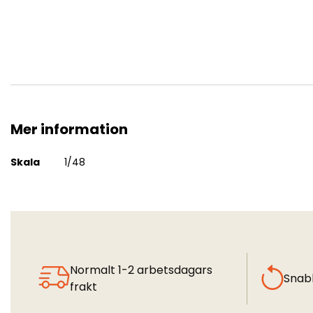
Mer information
D.H. 60M
Mer
Skala
1/48
information
Normalt 1-2 arbetsdagars
Snab
frakt