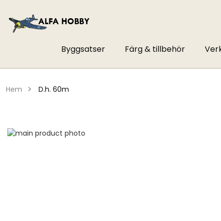
Byggsatser
Färg & tillbehör
Ver
hem
d.h. 60m
Hoppa
till
Hoppa
slutet
till
av
början
bildgalleriet
av
bildgalleriet