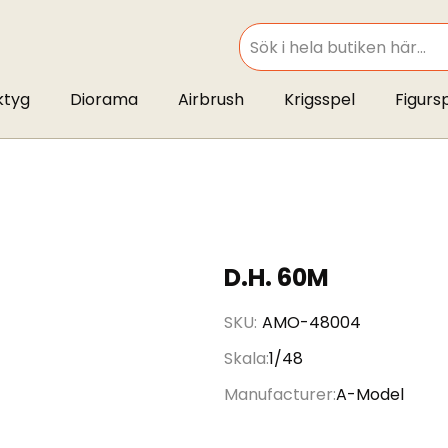
SEARCH
ktyg
Diorama
Airbrush
Krigsspel
Figurs
D.H. 60M
SKU
AMO-48004
Skala
1/48
Manufacturer
A-Model