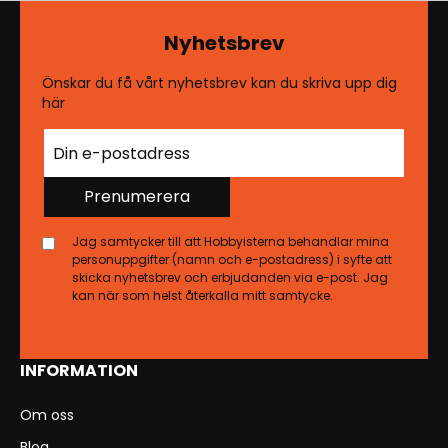
Nyhetsbrev
Önskar du få vårt nyhetsbrev kan du skriva upp dig
här
Prenumerera
Jag samtycker till att Hobbyisterna behandlar mina
personuppgifter (namn och e-postadress) i syfte att
skicka nyhetsbrev och erbjudanden via e-post. Jag
kan när som helst återkalla mitt samtycke.
INFORMATION
Om oss
Blog