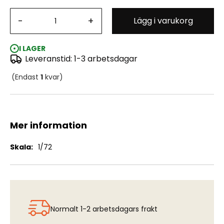
-
+
Lägg i varukorg
de Havilland DH.82 Tiger Moth - Early Fuselage (AFX)
I LAGER
Leveranstid: 1-3 arbetsdagar
(Endast
1
kvar)
Mer information
Mer
1/72
information
Normalt 1-2 arbetsdagars frakt