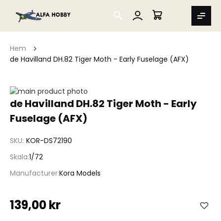
SEARCH
MIN VARUKORG
Hem
de Havilland DH.82 Tiger Moth - Early Fuselage (AFX)
Hoppa
till
Hoppa
de Havilland DH.82 Tiger Moth - Early
slutet
till
Fuselage (AFX)
av
början
bildgalleriet
av
bildgalleriet
SKU
KOR-DS72190
Skala
1/72
Manufacturer
Kora Models
139,00 kr