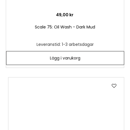
49,00 kr
Scale 75: Oil Wash - Dark Mud
Leveranstid: 1-3 arbetsdagar
Lägg i varukorg
Lägg
till
i
önske