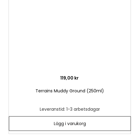
i
önske
119,00 kr
Terrains Muddy Ground (250ml)
Leveranstid: 1-3 arbetsdagar
Lägg i varukorg