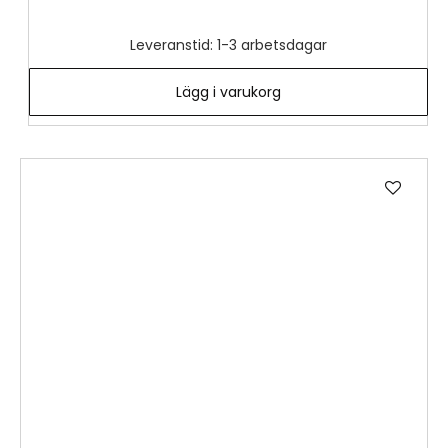
Leveranstid: 1-3 arbetsdagar
Lägg i varukorg
Lägg
till
i
önske