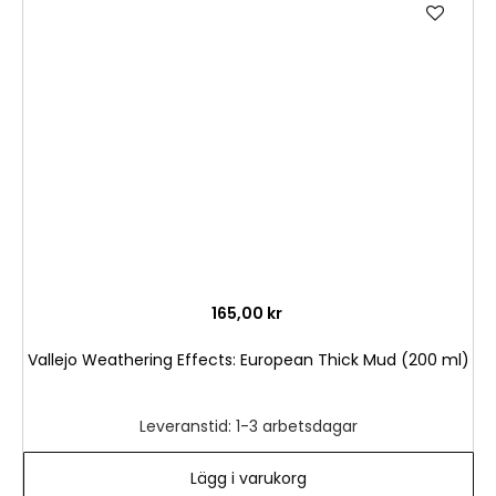
Lägg
till
i
önske
165,00 kr
Vallejo Weathering Effects: European Thick Mud (200 ml)
Leveranstid: 1-3 arbetsdagar
Lägg i varukorg