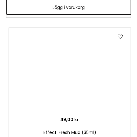
Lägg i varukorg
Lägg
till
i
önske
49,00 kr
Effect: Fresh Mud (35ml)