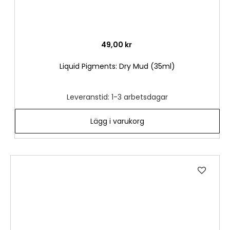
49,00 kr
Liquid Pigments: Dry Mud (35ml)
Leveranstid: 1-3 arbetsdagar
Lägg i varukorg
Lägg
till
i
önske