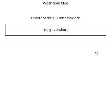
Washable Mud
Leveranstid: 1-3 arbetsdagar
Lägg i varukorg
Lägg
till
i
önske