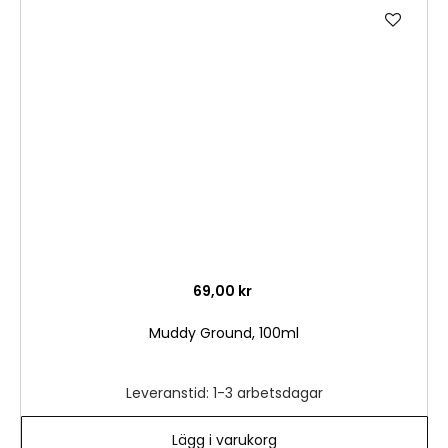
Lägg
till
i
önske
69,00 kr
Muddy Ground, 100ml
Leveranstid: 1-3 arbetsdagar
Lägg i varukorg