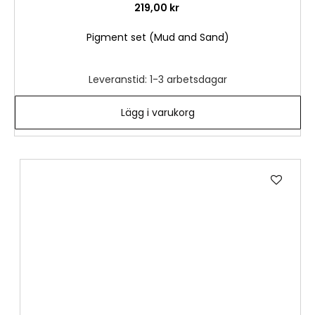
219,00 kr
Pigment set (Mud and Sand)
Leveranstid: 1-3 arbetsdagar
Lägg i varukorg
Lägg
till
i
önske