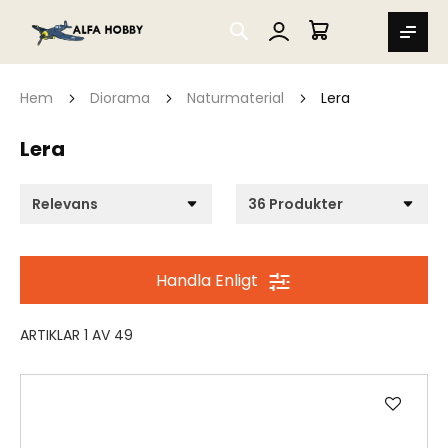
SEARCH
MIN VARUKORG
Hem
Diorama
Naturmaterial
Lera
Lera
Handla Enligt
ARTIKLAR
1
AV
49
Lägg
till
i