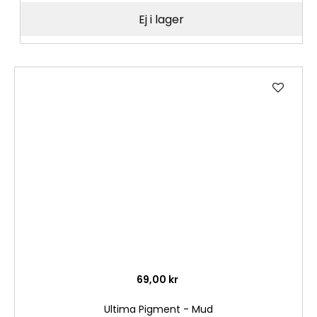
Ej i lager
Lägg
till
i
önske
69,00 kr
Ultima Pigment - Mud