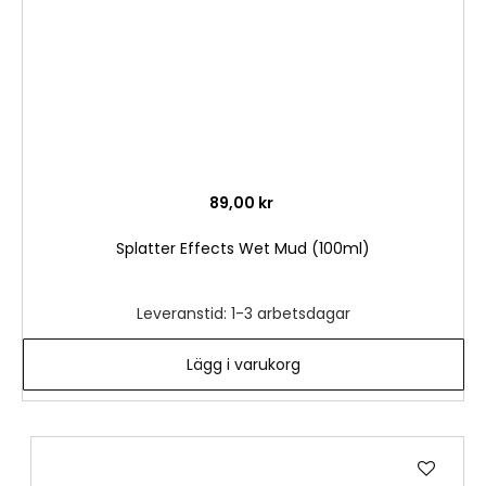
89,00 kr
Splatter Effects Wet Mud (100ml)
Leveranstid: 1-3 arbetsdagar
Lägg i varukorg
Lägg
till