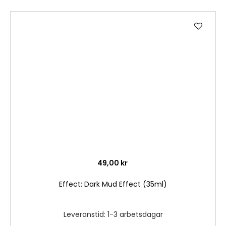
Lägg
till
i
önske
49,00 kr
Effect: Dark Mud Effect (35ml)
Leveranstid: 1-3 arbetsdagar