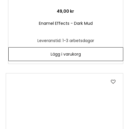
49,00 kr
Enamel Effects - Dark Mud
Leveranstid: 1-3 arbetsdagar
Lägg i varukorg
Lägg
till
i
önske