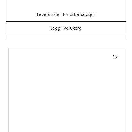
Leveranstid: 1-3 arbetsdagar
Lägg i varukorg
Lägg
till
i
önske