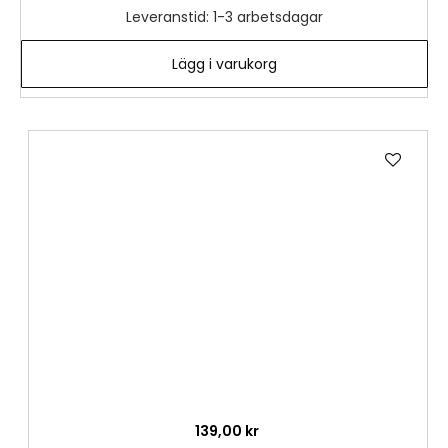
Leveranstid: 1-3 arbetsdagar
Lägg i varukorg
Lägg
till
i
önske
139,00 kr