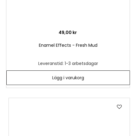
49,00 kr
Enamel Effects - Fresh Mud
Leveranstid: 1-3 arbetsdagar
Lägg i varukorg
Lägg
till
i
önske