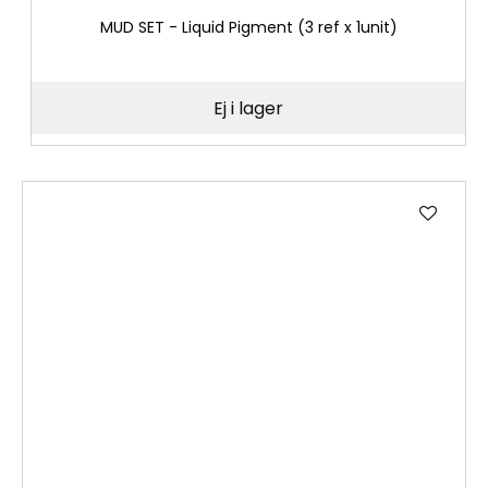
MUD SET - Liquid Pigment (3 ref x 1unit)
Ej i lager
Lägg
till
i
önske