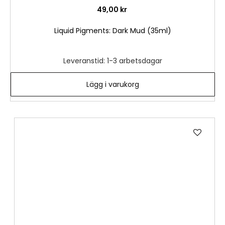
49,00 kr
Liquid Pigments: Dark Mud (35ml)
Leveranstid: 1-3 arbetsdagar
Lägg i varukorg
Lägg
till
i
önske