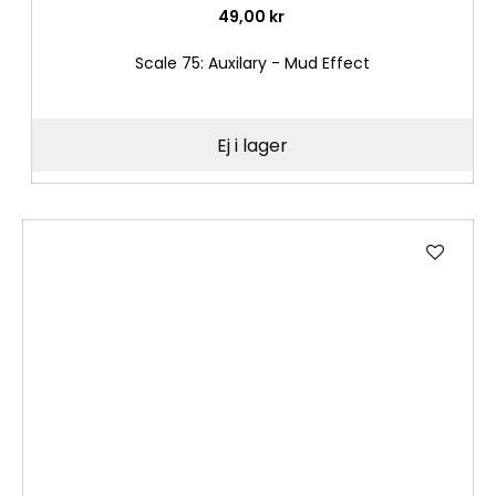
49,00 kr
Scale 75: Auxilary - Mud Effect
Ej i lager
Lägg
till
i
önske