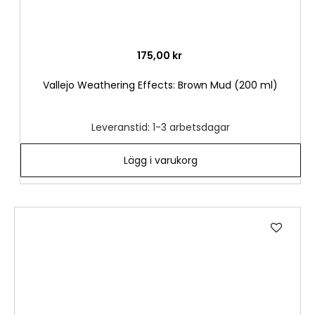
175,00 kr
Vallejo Weathering Effects: Brown Mud (200 ml)
Leveranstid: 1-3 arbetsdagar
Lägg i varukorg
Lägg
till
i
önske