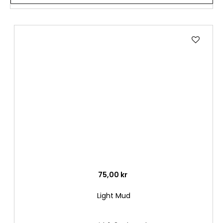
Lägg
till
i
önske
75,00 kr
Light Mud