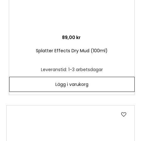
89,00 kr
Splatter Effects Dry Mud (100ml)
Leveranstid: 1-3 arbetsdagar
Lägg i varukorg
Lägg
till
i
önske