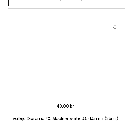
Lägg
till
i
önske
49,00 kr
Vallejo Diorama FX: Alcaline white 0,5-1,0mm (35ml)