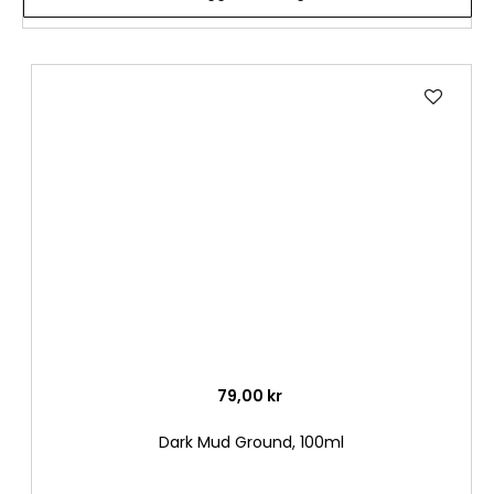
Lägg
till
i
önske
79,00 kr
Dark Mud Ground, 100ml