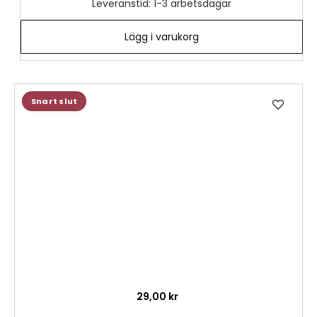
Leveranstid: 1-3 arbetsdagar
Lägg i varukorg
Lägg
Snart slut
till
i
önske
29,00 kr