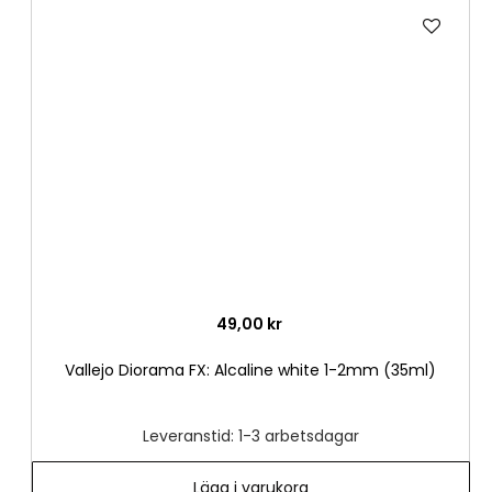
Lägg
till
i
önske
49,00 kr
Vallejo Diorama FX: Alcaline white 1-2mm (35ml)
Leveranstid: 1-3 arbetsdagar
Lägg i varukorg