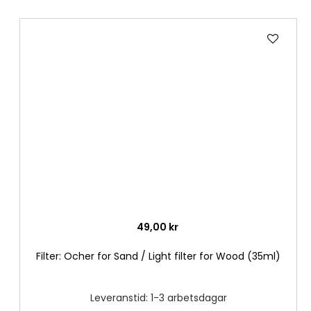
Lägg
till
i
önske
49,00 kr
Filter: Ocher for Sand / Light filter for Wood (35ml)
Leveranstid: 1-3 arbetsdagar