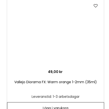
Lägg
till
i
önske
49,00 kr
Vallejo Diorama FX: Warm orange 1-2mm (35ml)
Leveranstid: 1-3 arbetsdagar
Lägg i varukorg