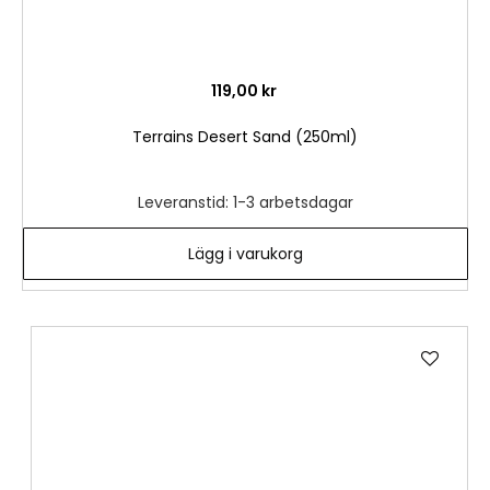
119,00 kr
Terrains Desert Sand (250ml)
Leveranstid: 1-3 arbetsdagar
Lägg i varukorg
Lägg
till
i
önske