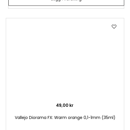
Lägg
till
i
önske
49,00 kr
Vallejo Diorama FX: Warm orange 0,1-1mm (35ml)