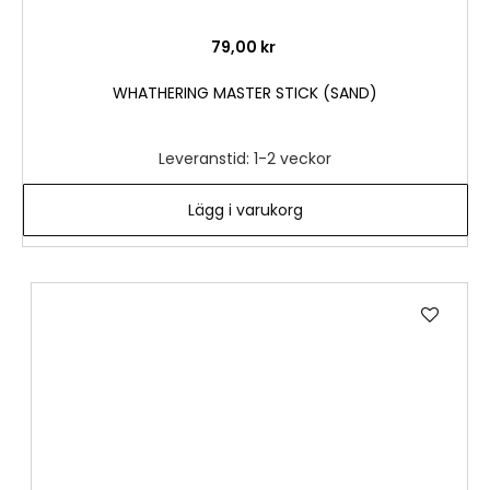
79,00 kr
WHATHERING MASTER STICK (SAND)
Leveranstid: 1-2 veckor
Lägg i varukorg
Lägg
till
i
önske