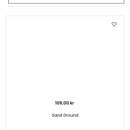
Lägg
till
i
önske
109,00 kr
Sand Ground