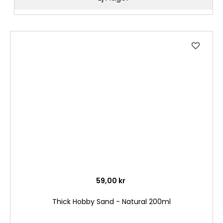
Lägg
till
i
önske
59,00 kr
Thick Hobby Sand - Natural 200ml