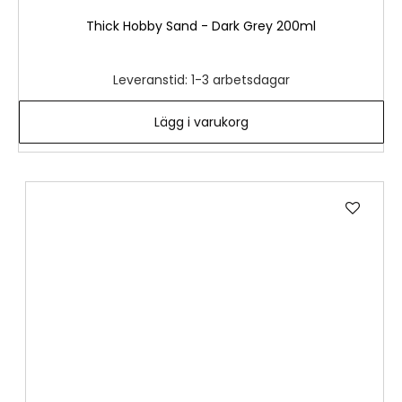
Thick Hobby Sand - Dark Grey 200ml
Leveranstid: 1-3 arbetsdagar
Lägg i varukorg
Lägg
till
i
önske