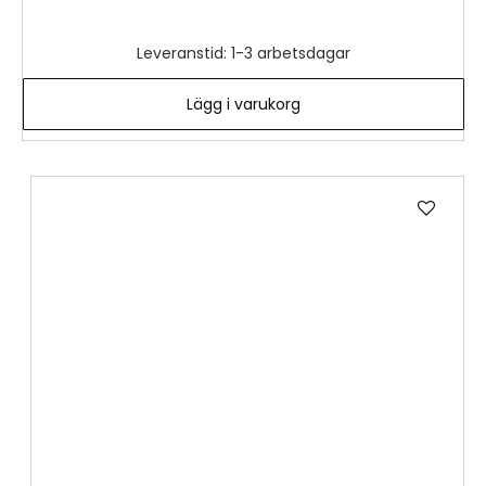
Leveranstid: 1-3 arbetsdagar
Lägg i varukorg
Lägg
till
i
önske