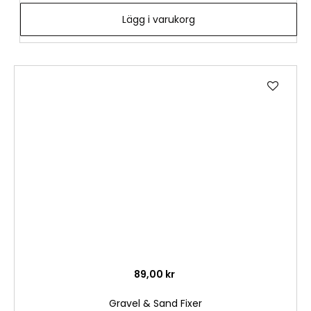
Lägg i varukorg
Lägg
till
i
önske
89,00 kr
Gravel & Sand Fixer