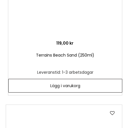
119,00 kr
Terrains Beach Sand (250ml)
Leveranstid: 1-3 arbetsdagar
Lägg i varukorg
Lägg
till
i