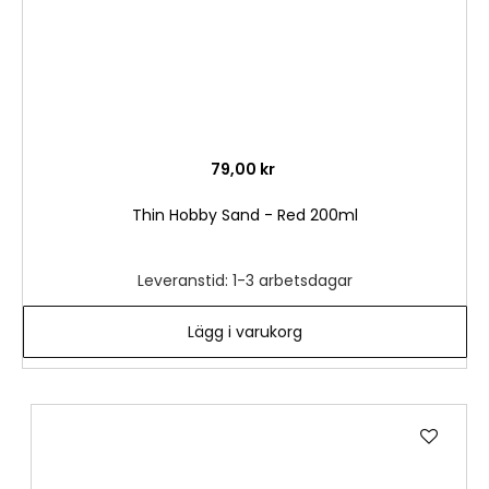
79,00 kr
Thin Hobby Sand - Red 200ml
Leveranstid: 1-3 arbetsdagar
Lägg i varukorg
Lägg
till
i