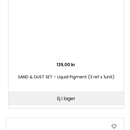
önske
139,00 kr
SAND & DUST SET - Liquid Pigment (3 ref x 1unit)
Ej i lager
Lägg