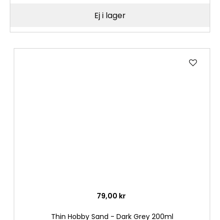
Ej i lager
Lägg
till
i
önske
79,00 kr
Thin Hobby Sand - Dark Grey 200ml