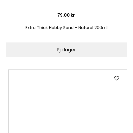
79,00 kr
Extra Thick Hobby Sand - Natural 200ml
Ej i lager
Lägg
till
i
önske