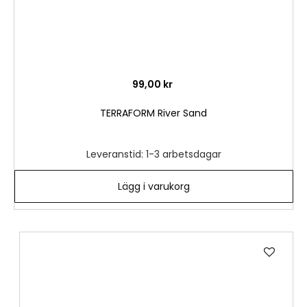
99,00 kr
TERRAFORM River Sand
Leveranstid: 1-3 arbetsdagar
Lägg i varukorg
Lägg
till
i
önske