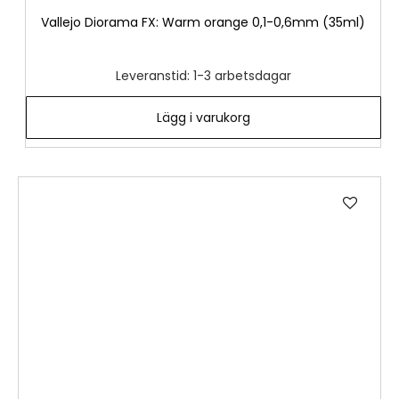
Vallejo Diorama FX: Warm orange 0,1-0,6mm (35ml)
Leveranstid: 1-3 arbetsdagar
Lägg i varukorg
Lägg
till
i
önske