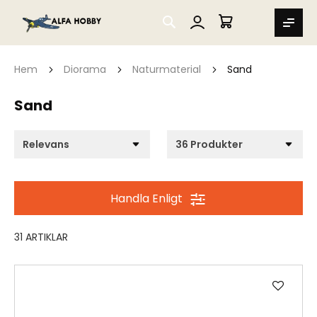
SEARCH
MIN VARUKORG
Hem
Diorama
Naturmaterial
Sand
Sand
Handla Enligt
31
ARTIKLAR
Lägg
till
i