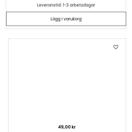
Leveranstid: 1-3 arbetsdagar
Lägg i varukorg
Lägg
till
i
önske
49,00 kr