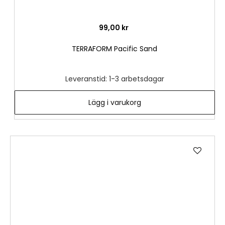
99,00 kr
TERRAFORM Pacific Sand
Leveranstid: 1-3 arbetsdagar
Lägg i varukorg
Lägg
till
i
önske