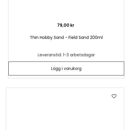
79,00 kr
Thin Hobby Sand - Field Sand 200ml
Leveranstid: 1-3 arbetsdagar
Lägg i varukorg
Lägg
till
i
önske