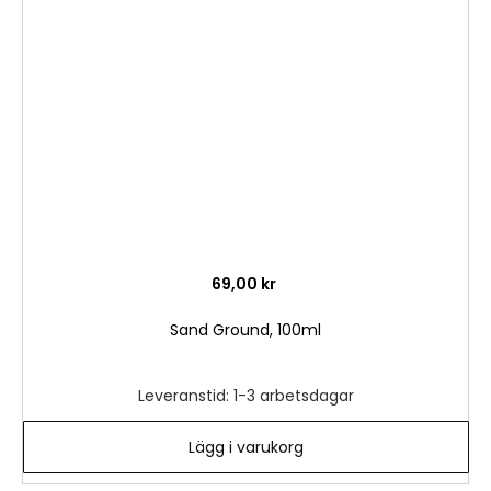
till
i
önske
69,00 kr
Sand Ground, 100ml
Leveranstid: 1-3 arbetsdagar
Lägg i varukorg