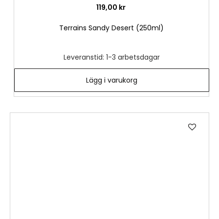
119,00 kr
Terrains Sandy Desert (250ml)
Leveranstid: 1-3 arbetsdagar
Lägg i varukorg
Lägg
till
i
önske