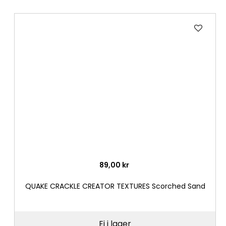
Lägg
till
i
önske
89,00 kr
QUAKE CRACKLE CREATOR TEXTURES Scorched Sand
Ej i lager