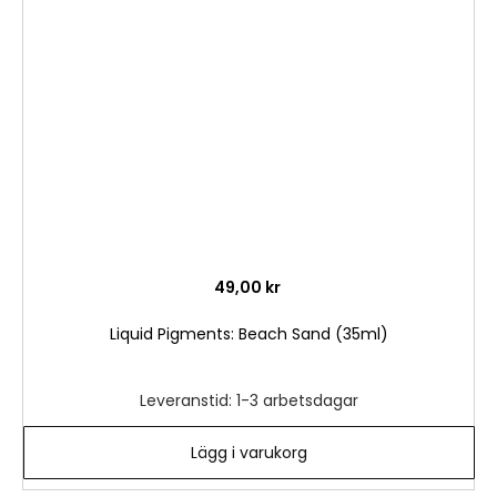
till
i
önske
49,00 kr
Liquid Pigments: Beach Sand (35ml)
Leveranstid: 1-3 arbetsdagar
Lägg i varukorg