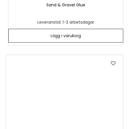
Sand & Gravel Glue
Leveranstid: 1-3 arbetsdagar
Lägg i varukorg
Lägg
till
i
önske