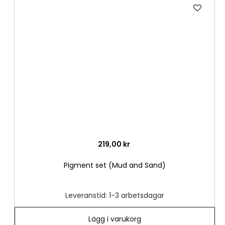
Lägg
till
i
önske
219,00 kr
Pigment set (Mud and Sand)
Leveranstid: 1-3 arbetsdagar
Lägg i varukorg