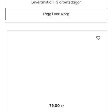
Leveranstid: 1-3 arbetsdagar
Lägg i varukorg
Lägg
till
i
önske
79,00 kr