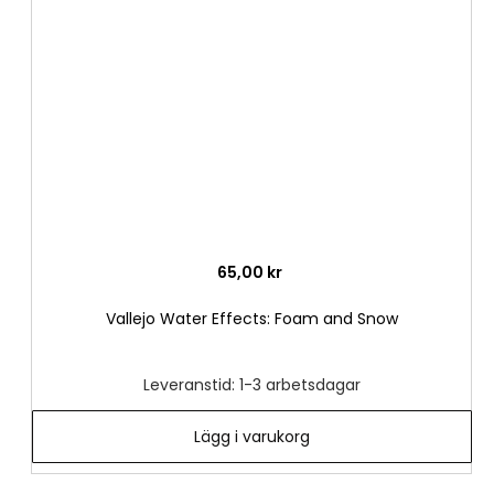
i
önske
65,00 kr
Vallejo Water Effects: Foam and Snow
Leveranstid: 1-3 arbetsdagar
Lägg i varukorg