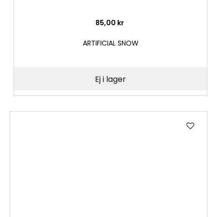
85,00 kr
ARTIFICIAL SNOW
Ej i lager
Lägg
till
i
önske