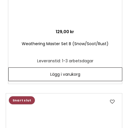
129,00 kr
Weathering Master Set B (Snow/Soot/Rust)
Leveranstid: 1-3 arbetsdagar
Lägg i varukorg
Lägg
Snart slut
till
i
önske