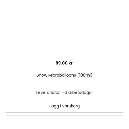
önske
89,00 kr
Snow Microballoons (100ml)
Leveranstid: 1-3 arbetsdagar
Lägg i varukorg