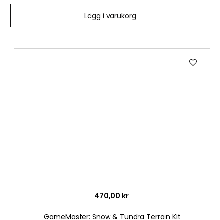
Lägg i varukorg
Lägg
till
i
önske
470,00 kr
GameMaster: Snow & Tundra Terrain Kit