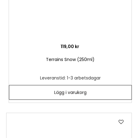
119,00 kr
Terrains Snow (250ml)
Leveranstid: 1-3 arbetsdagar
Lägg i varukorg
Lägg
till
i