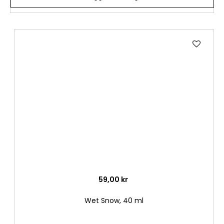
Lägg
till
i
önske
59,00 kr
Wet Snow, 40 ml