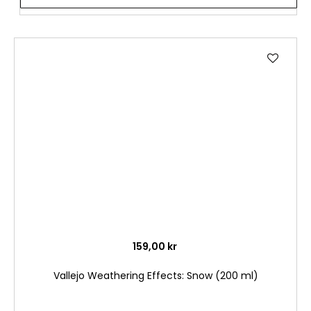
Lägg
till
i
önske
159,00 kr
Vallejo Weathering Effects: Snow (200 ml)