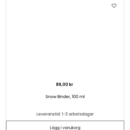
Lägg
till
i
önske
89,00 kr
Snow Binder, 100 ml
Leveranstid: 1-3 arbetsdagar
Lägg i varukorg