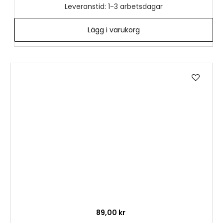
Leveranstid: 1-3 arbetsdagar
Lägg i varukorg
Lägg
till
i
önske
89,00 kr