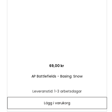
till
i
önske
69,00 kr
AP Battlefields - Basing: Snow
Leveranstid: 1-3 arbetsdagar
Lägg i varukorg