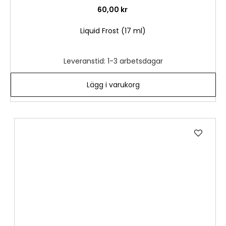
60,00 kr
Liquid Frost (17 ml)
Leveranstid: 1-3 arbetsdagar
Lägg i varukorg
Lägg
till
i
önske