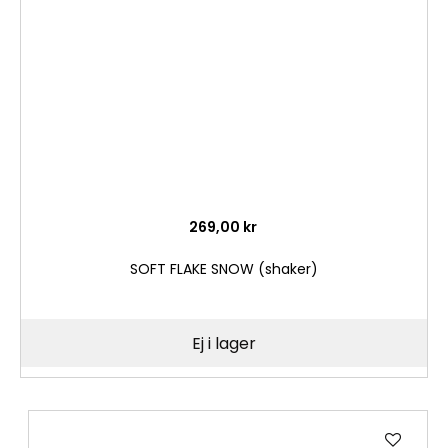
önske
269,00 kr
SOFT FLAKE SNOW (shaker)
Ej i lager
Lägg