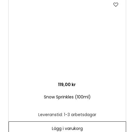
Lägg
till
i
önske
119,00 kr
Snow Sprinkles (100ml)
Leveranstid: 1-3 arbetsdagar
Lägg i varukorg