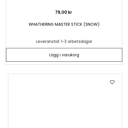
79,00 kr
WHATHERING MASTER STICK (SNOW)
Leveranstid: 1-3 arbetsdagar
Lägg i varukorg
Lägg
till
i
önske