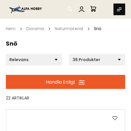
SEARCH
MIN VARUKORG
Hem
Diorama
Naturmaterial
Snö
Snö
Handla Enligt
22
ARTIKLAR
Lägg
till
i