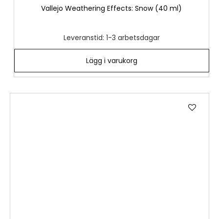
Vallejo Weathering Effects: Snow (40 ml)
Leveranstid: 1-3 arbetsdagar
Lägg i varukorg
Lägg
till
i
önske