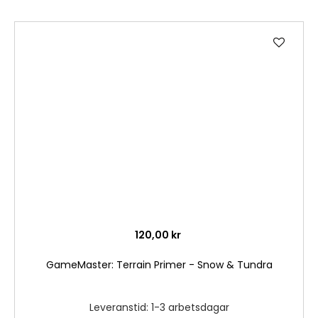
Lägg
till
i
önske
120,00 kr
GameMaster: Terrain Primer - Snow & Tundra
Leveranstid: 1-3 arbetsdagar