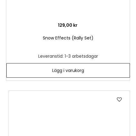
129,00 kr
Snow Effects (Rally Set)
Leveranstid: 1-3 arbetsdagar
Lägg i varukorg
Lägg
till
i
önske