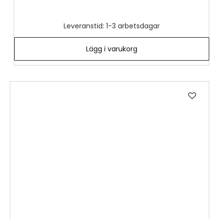
Leveranstid: 1-3 arbetsdagar
Lägg i varukorg
Lägg
till
i
önske