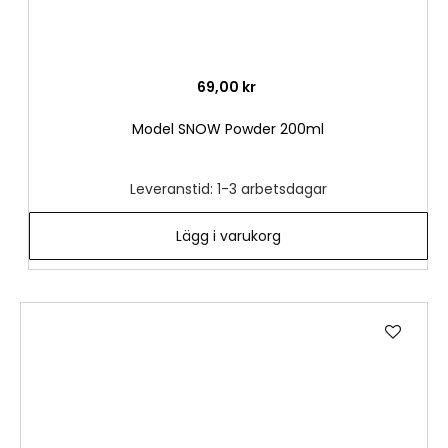
69,00 kr
Model SNOW Powder 200ml
Leveranstid: 1-3 arbetsdagar
Lägg i varukorg
Lägg
till
i
önske