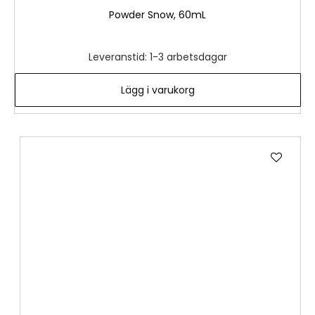
Powder Snow, 60mL
Leveranstid: 1-3 arbetsdagar
Lägg i varukorg
Lägg
till
i
önske