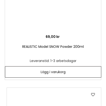
69,00 kr
REALISTIC Model SNOW Powder 200ml
Leveranstid: 1-3 arbetsdagar
Lägg i varukorg
Lägg
till
i