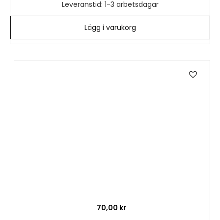
Leveranstid: 1-3 arbetsdagar
Lägg i varukorg
Lägg
till
i
önske
70,00 kr