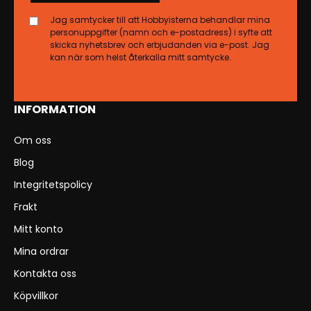
Jag samtycker till att Hobbyisterna behandlar mina
personuppgifter (namn och e-postadress) i syfte att
skicka nyhetsbrev och erbjudanden via e-post. Jag
kan när som helst återkalla mitt samtycke.
INFORMATION
Om oss
Blog
Integritetspolicy
Frakt
Mitt konto
Mina ordrar
Kontakta oss
Köpvillkor