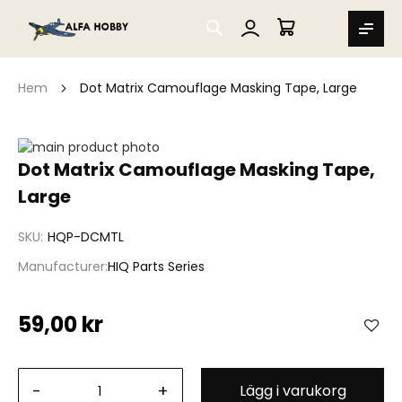
SEARCH
MIN VARUKORG
Hem
Dot Matrix Camouflage Masking Tape, Large
Hoppa
till
Hoppa
Dot Matrix Camouflage Masking Tape,
slutet
till
Large
av
början
bildgalleriet
av
bildgalleriet
SKU
HQP-DCMTL
Manufacturer
HIQ Parts Series
59,00 kr
-
+
Lägg i varukorg