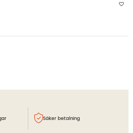
gar
Säker betalning