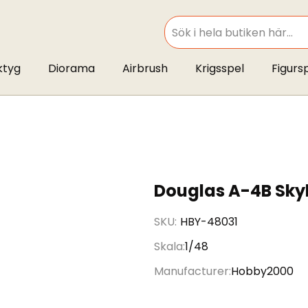
SEARCH
ktyg
Diorama
Airbrush
Krigsspel
Figurs
Douglas A-4B Sk
SKU
HBY-48031
Skala
1/48
Manufacturer
Hobby2000