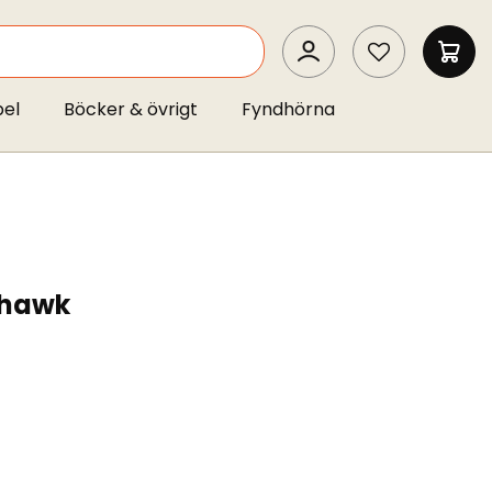
SEARCH
MIN 
pel
Böcker & övrigt
Fyndhörna
yhawk