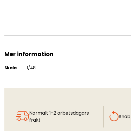
Mer information
Douglas A-4B Skyhawk
Mer
Skala
1/48
information
Normalt 1-2 arbetsdagars
Snab
frakt