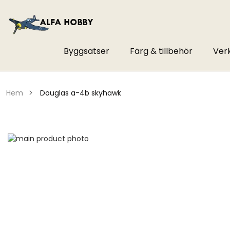
Byggsatser
Färg & tillbehör
Ver
hem
douglas a-4b skyhawk
Hoppa
till
Hoppa
slutet
till
av
början
bildgalleriet
av
bildgalleriet