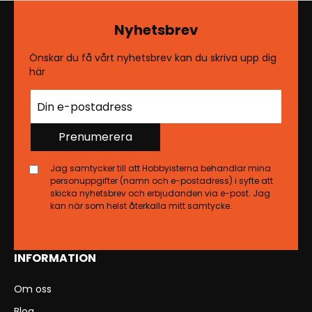
Nyhetsbrev
Önskar du få vårt nyhetsbrev kan du skriva upp dig
här
Prenumerera
Jag samtycker till att Hobbyisterna behandlar mina
personuppgifter (namn och e-postadress) i syfte att
skicka nyhetsbrev och erbjudanden via e-post. Jag
kan när som helst återkalla mitt samtycke.
INFORMATION
Om oss
Blog