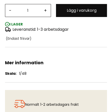
-
+
Lägg i varukorg
Douglas TBD-1 Devastator - Exterior PE Set (ADM)
I LAGER
Leveranstid: 1-3 arbetsdagar
(Endast
1
kvar)
Mer information
Mer
1/48
information
Normalt 1-2 arbetsdagars frakt