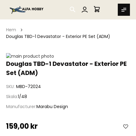
SEARCH
MIN VARUKORG
Hem
Douglas TBD-1 Devastator - Exterior PE Set (ADM)
Hoppa
till
Hoppa
Douglas TBD-1 Devastator - Exterior PE
slutet
till
Set (ADM)
av
början
bildgalleriet
av
bildgalleriet
SKU
MBD-72024
Skala
1/48
Manufacturer
Marabu Design
159,00 kr