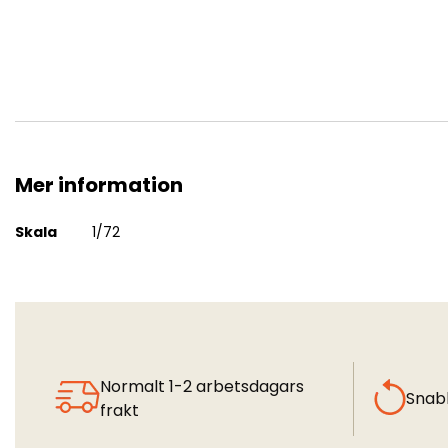
Mer information
Du Doch Nicht!
Mer
Skala
1/72
information
Normalt 1-2 arbetsdagars
Snab
frakt