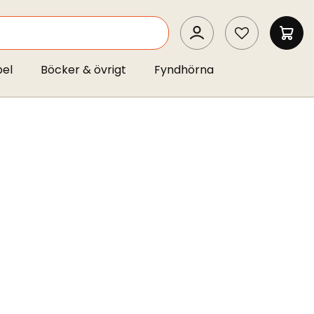
SEARCH
MIN 
pel
Böcker & övrigt
Fyndhörna