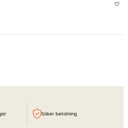
gar
Säker betalning