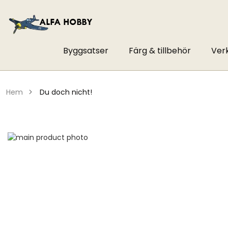
Byggsatser
Färg & tillbehör
Ver
hem
du doch nicht!
Hoppa
till
Hoppa
slutet
till
av
början
bildgalleriet
av
bildgalleriet