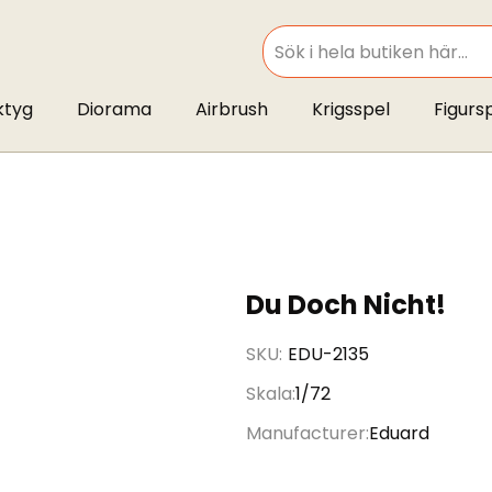
SEARCH
ktyg
Diorama
Airbrush
Krigsspel
Figurs
Du Doch Nicht!
SKU
EDU-2135
Skala
1/72
Manufacturer
Eduard