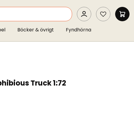
SEARCH
MIN 
pel
Böcker & övrigt
Fyndhörna
ibious Truck 1:72