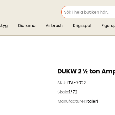
SEARCH
ktyg
Diorama
Airbrush
Krigsspel
Figurs
DUKW 2 ½ ton Amph
SKU
ITA-7022
Skala
1/72
Manufacturer
Italeri