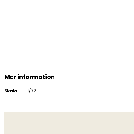
DUKW 2 ½ ton Amphibious Truck 1:72
Mer information
Mer
Skala
1/72
information