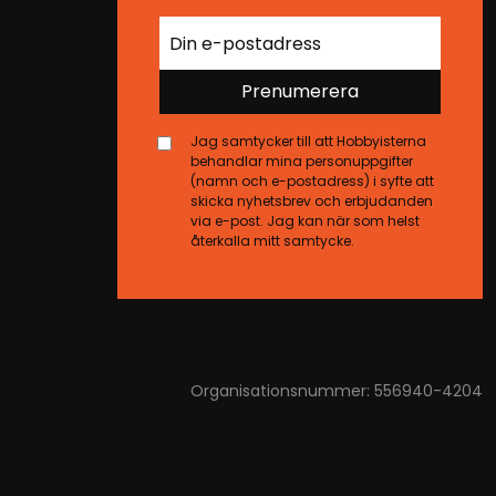
Prenumerera
Jag samtycker till att Hobbyisterna
behandlar mina personuppgifter
(namn och e-postadress) i syfte att
skicka nyhetsbrev och erbjudanden
via e-post. Jag kan när som helst
återkalla mitt samtycke.
Organisationsnummer: 556940-4204