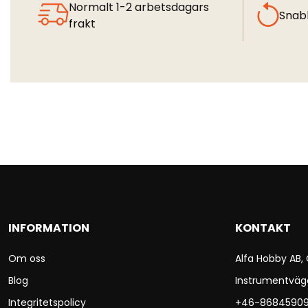
Normalt 1-2 arbetsdagars
Snab
frakt
INFORMATION
KONTAKT
Om oss
Alfa Hobby AB,
Blog
Instrumentväg
Integritetspolicy
+46-8684590