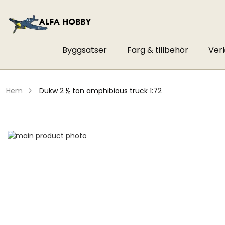
Byggsatser
Färg & tillbehör
Ver
hem
dukw 2 ½ ton amphibious truck 1:72
Hoppa
till
Hoppa
slutet
till
av
början
bildgalleriet
av
bildgalleriet