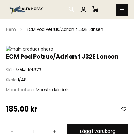
SEARCH
MIN VARUKORG
Hem
ECM Pod Petrus/Adrian f J32E Lansen
Hoppa
till
Hoppa
ECM Pod Petrus/Adrian f J32E Lansen
slutet
till
av
början
SKU
MAM-K4873
bildgalleriet
av
bildgalleriet
Skala
1/48
Manufacturer
Maestro Models
185,00 kr
-
+
Lägg i varukorg