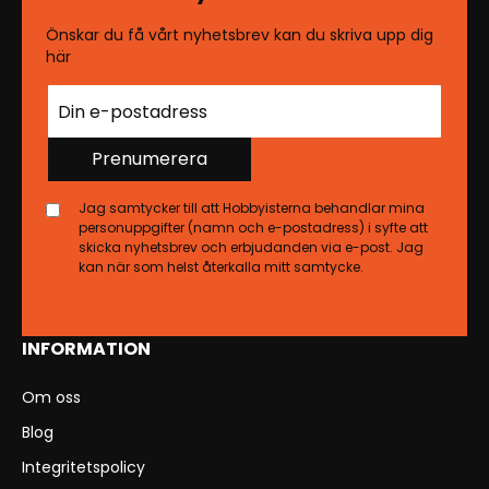
Önskar du få vårt nyhetsbrev kan du skriva upp dig
här
Prenumerera
Jag samtycker till att Hobbyisterna behandlar mina
personuppgifter (namn och e-postadress) i syfte att
skicka nyhetsbrev och erbjudanden via e-post. Jag
kan när som helst återkalla mitt samtycke.
INFORMATION
Om oss
Blog
Integritetspolicy