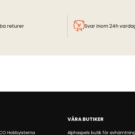
ba returer
Svar inom 24h varda
VÅRA BUTIKER
 CO Hobbyisterna
Alphaspels butik för avhämtning