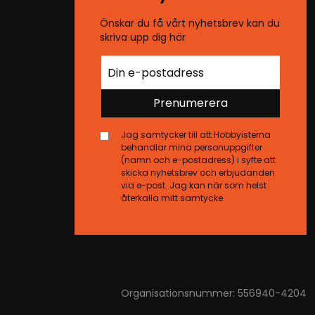
Önskar du få vårt nyhetsbrev kan du
skriva upp dig här
Prenumerera
Jag samtycker till att Hobbyisterna
behandlar mina personuppgifter
(namn och e-postadress) i syfte att
skicka nyhetsbrev och erbjudanden
via e-post. Jag kan när som helst
återkalla mitt samtycke.
Organisationsnummer: 556940-4204