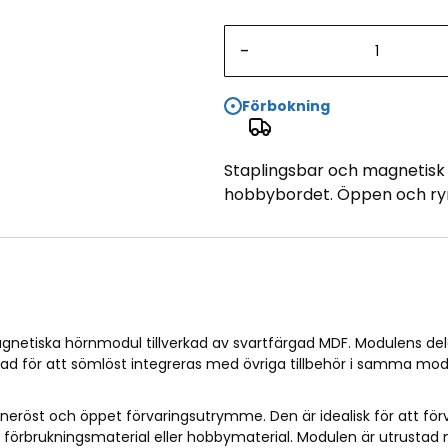
-
Förbokning
Staplingsbar och magnetisk 
hobbybordet. Öppen och rymli
etiska hörnmodul tillverkad av svartfärgad MDF. Modulens delar
d för att sömlöst integreras med övriga tillbehör i samma modu
neröst och öppet förvaringsutrymme. Den är idealisk för att fö
tyg, förbrukningsmaterial eller hobbymaterial. Modulen är utrus