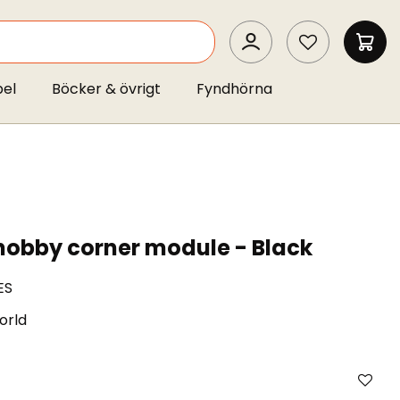
SEARCH
MIN 
pel
Böcker & övrigt
Fyndhörna
hobby corner module - Black
ES
orld