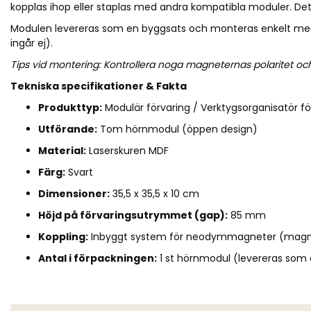
kopplas ihop eller staplas med andra kompatibla moduler. Detta
Modulen levereras som en byggsats och monteras enkelt med
ingår ej).
Tips vid montering: Kontrollera noga magneternas polaritet och
Tekniska specifikationer & Fakta
Produkttyp:
Modulär förvaring / Verktygsorganisatör f
Utförande:
Tom hörnmodul (öppen design)
Material:
Laserskuren MDF
Färg:
Svart
Dimensioner:
35,5 x 35,5 x 10 cm
Höjd på förvaringsutrymmet (gap):
85 mm
Koppling:
Inbyggt system för neodymmagneter (magne
Antal i förpackningen:
1 st hörnmodul (levereras som