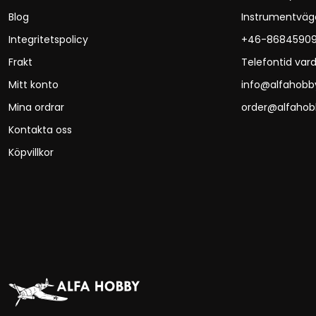
Blog
Instrumentväg
Integritetspolicy
+46-8684590
Frakt
Telefontid vard
Mitt konto
info@alfahobb
Mina ordrar
order@alfahob
Kontakta oss
Köpvillkor