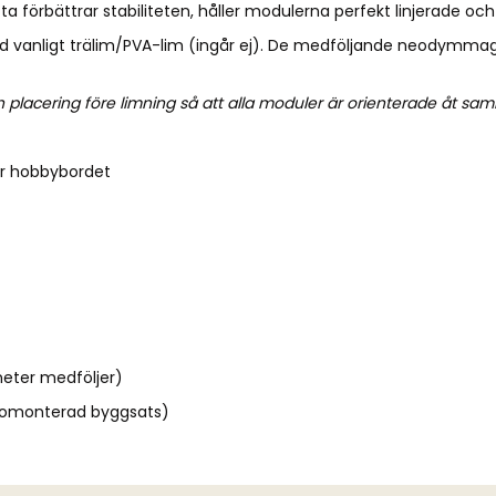
 förbättrar stabiliteten, håller modulerna perfekt linjerade och
 vanligt trälim/PVA-lim (ingår ej). De medföljande neodymmag
 placering före limning så att alla moduler är orienterade åt sam
ör hobbybordet
ter medföljer)
 omonterad byggsats)