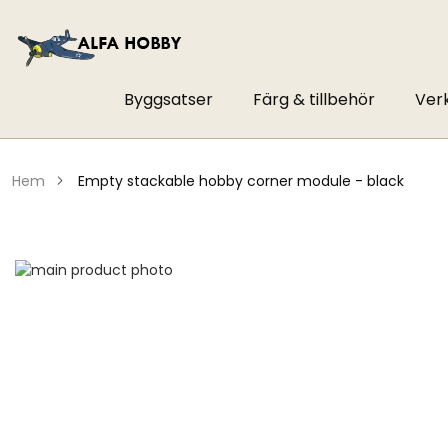
Byggsatser
Färg & tillbehör
Ver
hem
empty stackable hobby corner module - black
Hoppa
till
Hoppa
slutet
till
av
början
bildgalleriet
av
bildgalleriet