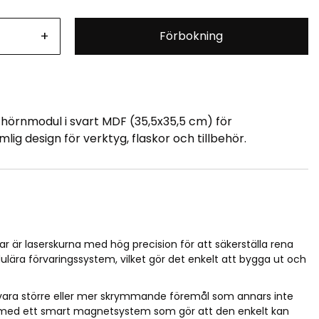
+
Förbokning
hörnmodul i svart MDF (35,5x35,5 cm) för
g design för verktyg, flaskor och tillbehör.
 är laserskurna med hög precision för att säkerställa rena
lära förvaringssystem, vilket gör det enkelt att bygga ut och
rvara större eller mer skrymmande föremål som annars inte
tad med ett smart magnetsystem som gör att den enkelt kan