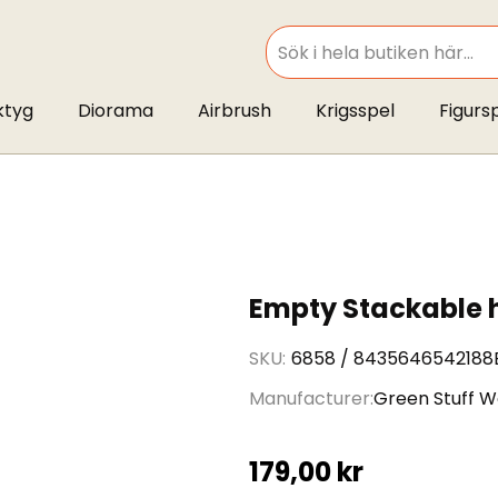
SEARCH
ktyg
Diorama
Airbrush
Krigsspel
Figurs
Empty Stackable 
SKU
6858 / 8435646542188
Manufacturer
Green Stuff W
179,00 kr