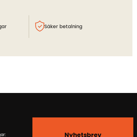
gar
Säker betalning
Nyhetsbrev
ar: