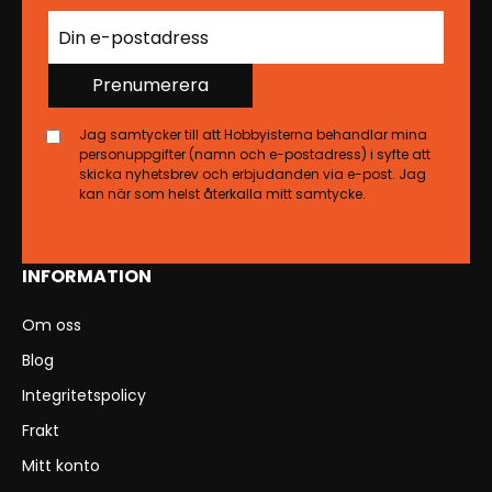
Prenumerera
Jag samtycker till att Hobbyisterna behandlar mina
personuppgifter (namn och e-postadress) i syfte att
skicka nyhetsbrev och erbjudanden via e-post. Jag
kan när som helst återkalla mitt samtycke.
INFORMATION
Om oss
Blog
Integritetspolicy
Frakt
Mitt konto