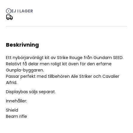
Entry Grade Strike Rouge - 1/144
EJ I LAGER
Beskrivning
Ett nybörjarvänligt kit av Strike Rouge från Gundam SEED.
Relativt få delar men roligt kit även för den erfarne
Gunpla-byggaren.
Passar perfekt med tillbehören
Aile Striker
och
Cavalier
Aifrid
.
Displaybas säljs separat.
Innehåller:
Shield
Beam rifle