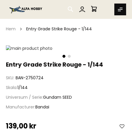
SEARCH
MIN VARUKORG
Hem
Entry Grade Strike Rouge - 1/144
Hoppa
till
slutet
Hoppa
Entry Grade Strike Rouge - 1/144
av
till
bildgalleriet
början
SKU
BAN-2750724
av
bildgalleriet
Skala
1/144
Universum / Serie
Gundam SEED
Manufacturer
Bandai
139,00 kr