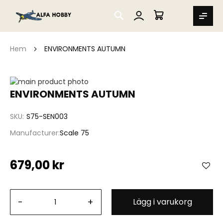
SEARCH
MIN VARUKORG
Hem
ENVIRONMENTS AUTUMN
Hoppa
till
Hoppa
ENVIRONMENTS AUTUMN
slutet
till
av
början
SKU
S75-SEN003
bildgalleriet
av
bildgalleriet
Manufacturer
Scale 75
679,00 kr
-
+
Lägg i varukorg