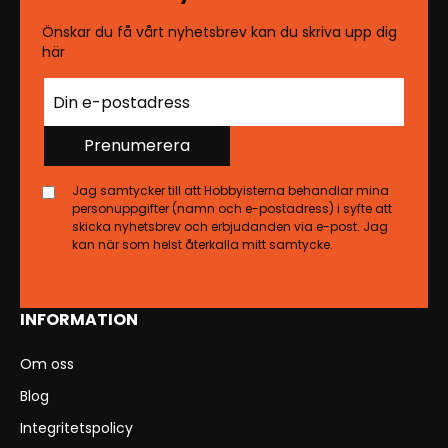
Önskar du få vårt nyhetsbrev kan du skriva upp dig
här
Prenumerera
Jag samtycker till att Hobbyisterna behandlar mina
personuppgifter (namn och e-postadress) i syfte att
skicka nyhetsbrev och erbjudanden via e-post. Jag
kan när som helst återkalla mitt samtycke.
INFORMATION
Om oss
Blog
Integritetspolicy