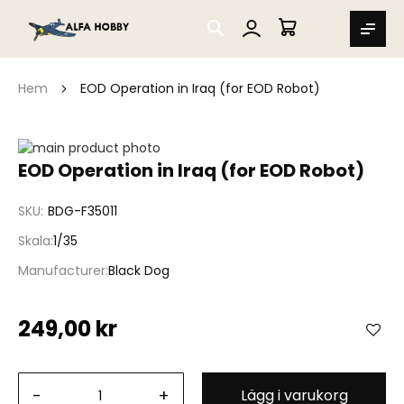
SEARCH
MIN VARUKORG
Hem
EOD Operation in Iraq (for EOD Robot)
Hoppa
till
Hoppa
EOD Operation in Iraq (for EOD Robot)
slutet
till
av
början
SKU
BDG-F35011
bildgalleriet
av
bildgalleriet
Skala
1/35
Manufacturer
Black Dog
249,00 kr
-
+
Lägg i varukorg