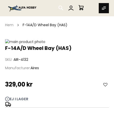
SEARCH
MIN VARUKORG
Hem
F-14A/D Wheel Bay (HAS)
Hoppa
till
Hoppa
F-14A/D Wheel Bay (HAS)
slutet
till
av
början
SKU
AIR-4132
bildgalleriet
av
bildgalleriet
Manufacturer
Aires
329,00 kr
EJ I LAGER