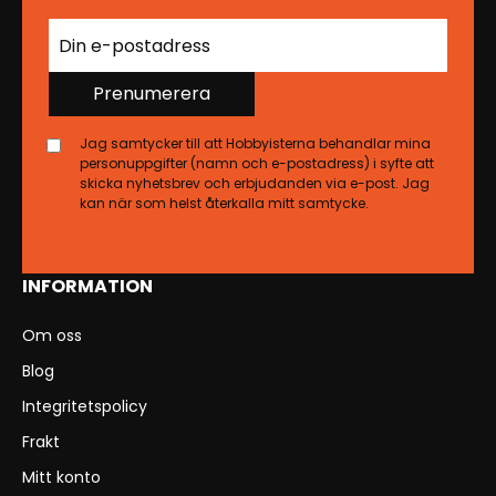
Prenumerera
Jag samtycker till att Hobbyisterna behandlar mina
personuppgifter (namn och e-postadress) i syfte att
skicka nyhetsbrev och erbjudanden via e-post. Jag
kan när som helst återkalla mitt samtycke.
INFORMATION
Om oss
Blog
Integritetspolicy
Frakt
Mitt konto