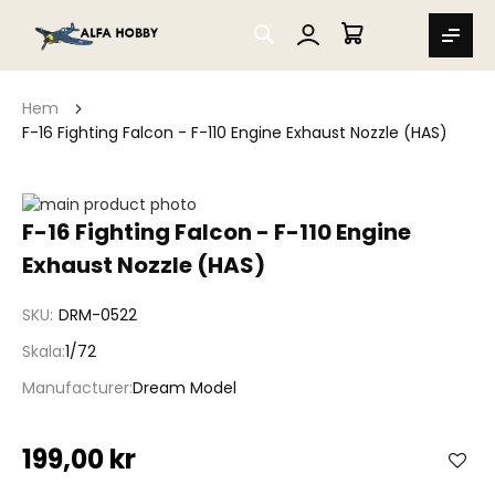
SEARCH
MIN VARUKORG
Hem
F-16 Fighting Falcon - F-110 Engine Exhaust Nozzle (HAS)
Hoppa
till
Hoppa
F-16 Fighting Falcon - F-110 Engine
slutet
till
Exhaust Nozzle (HAS)
av
början
bildgalleriet
av
bildgalleriet
SKU
DRM-0522
Skala
1/72
Manufacturer
Dream Model
199,00 kr