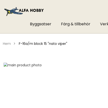
Byggsatser
Färg & tillbehör
Ver
hem
f-16a/m block 15 "nato viper"
Hoppa
till
Hoppa
slutet
till
av
början
bildgalleriet
av
bildgalleriet