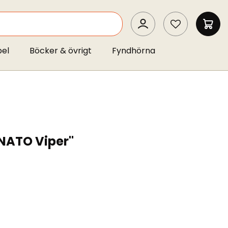
SEARCH
MIN 
pel
Böcker & övrigt
Fyndhörna
"NATO Viper"