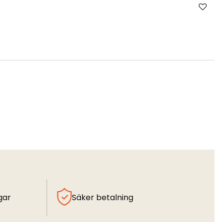
gar
Säker betalning