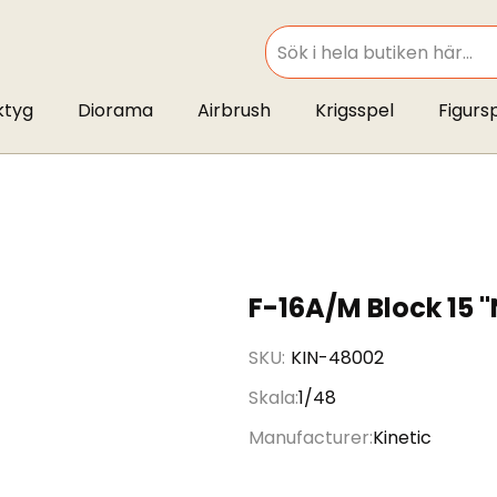
SEARCH
ktyg
Diorama
Airbrush
Krigsspel
Figurs
F-16A/M Block 15 
SKU
KIN-48002
Skala
1/48
Manufacturer
Kinetic