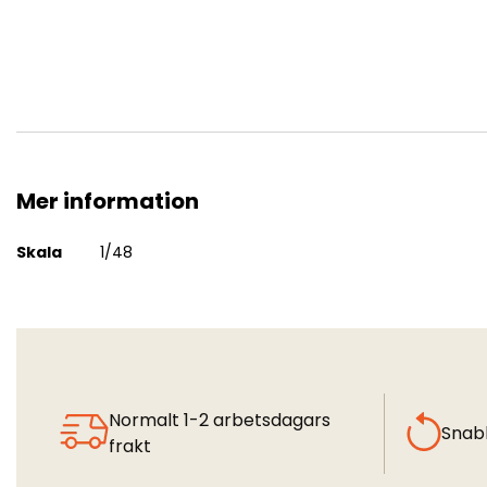
Mer information
F-16A/M Block 15 "NATO Viper"
Mer
Skala
1/48
information
Normalt 1-2 arbetsdagars
Snab
frakt