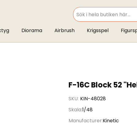
SEARCH
ktyg
Diorama
Airbrush
Krigsspel
Figurs
F-16C Block 52 "He
SKU
KIN-48028
Skala
1/48
Manufacturer
Kinetic