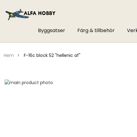
Byggsatser
Färg & tillbehör
Ver
hem
f-16c block 52 "hellenic af"
Hoppa
till
Hoppa
slutet
till
av
början
bildgalleriet
av
bildgalleriet