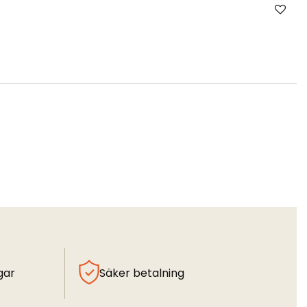
gar
Säker betalning