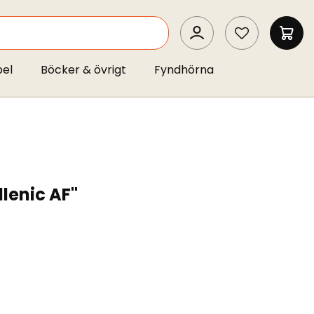
SEARCH
MIN 
pel
Böcker & övrigt
Fyndhörna
llenic AF"