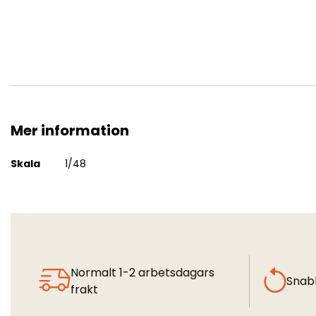
Mer information
F-16C Block 52 "Hellenic AF"
Mer
Skala
1/48
information
Normalt 1-2 arbetsdagars
Snab
frakt