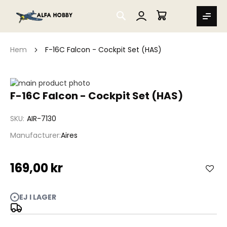
SEARCH
MIN VARUKORG
Hem
F-16C Falcon - Cockpit Set (HAS)
Hoppa
till
Hoppa
F-16C Falcon - Cockpit Set (HAS)
slutet
till
av
början
SKU
AIR-7130
bildgalleriet
av
bildgalleriet
Manufacturer
Aires
169,00 kr
EJ I LAGER