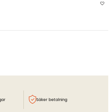
gar
Säker betalning