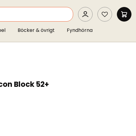
SEARCH
MIN 
pel
Böcker & övrigt
Fyndhörna
con Block 52+