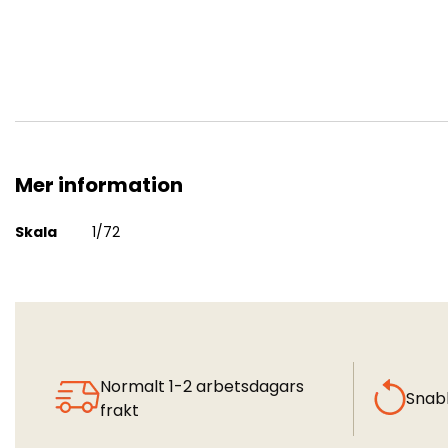
Mer information
F-16D Fighting Falcon Block 52+
Mer
Skala
1/72
information
Normalt 1-2 arbetsdagars
Snab
frakt