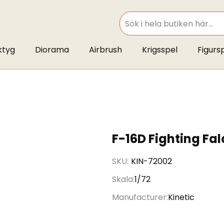
SEARCH
ktyg
Diorama
Airbrush
Krigsspel
Figurs
F-16D Fighting Fal
SKU
KIN-72002
Skala
1/72
Manufacturer
Kinetic