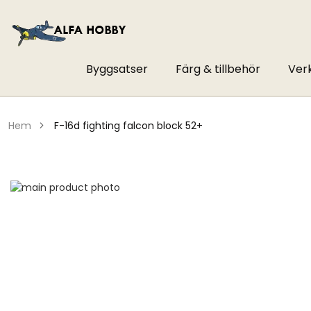
Byggsatser
Färg & tillbehör
Ver
hem
f-16d fighting falcon block 52+
Hoppa
till
Hoppa
slutet
till
av
början
bildgalleriet
av
bildgalleriet