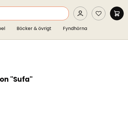
SEARCH
MIN 
pel
Böcker & övrigt
Fyndhörna
con "Sufa"