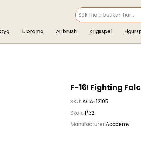
SEARCH
ktyg
Diorama
Airbrush
Krigsspel
Figurs
F-16I Fighting Fal
SKU
ACA-12105
Skala
1/32
Manufacturer
Academy