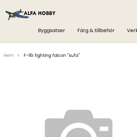
Byggsatser
Färg & tillbehör
Ver
hem
f-16i fighting falcon "sufa"
Hoppa
till
slutet
av
bildgalleriet