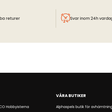
ba returer
Svar inom 24h varda
VÅRA BUTIKER
 CO Hobbyisterna
Alphaspels butik för avhämtning