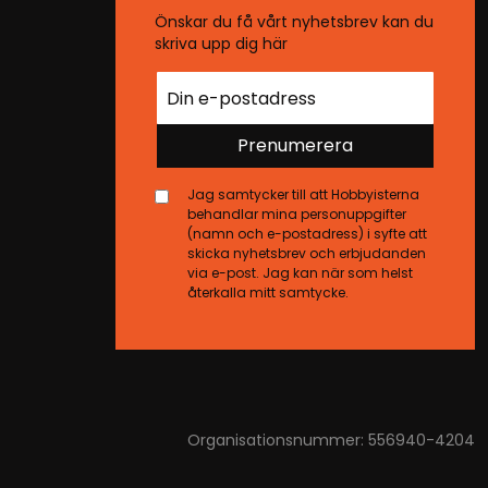
Önskar du få vårt nyhetsbrev kan du
skriva upp dig här
Prenumerera
Jag samtycker till att Hobbyisterna
behandlar mina personuppgifter
(namn och e-postadress) i syfte att
skicka nyhetsbrev och erbjudanden
via e-post. Jag kan när som helst
återkalla mitt samtycke.
Organisationsnummer: 556940-4204