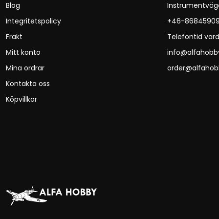
Blog
Instrumentväg
Integritetspolicy
+46-8684590
Frakt
Telefontid vard
Mitt konto
info@alfahobb
Mina ordrar
order@alfahob
Kontakta oss
Köpvillkor