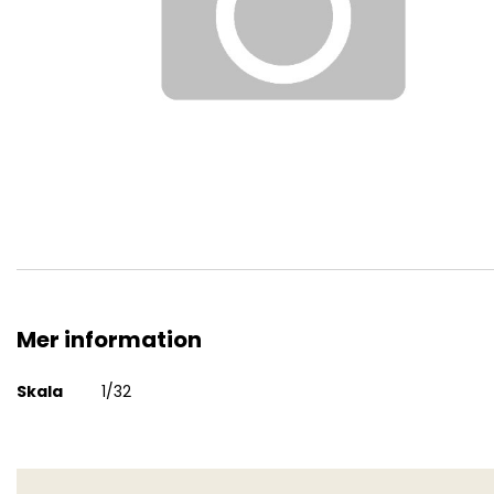
Hoppa
till
början
av
bildgalleriet
Mer information
Mer
Skala
1/32
information