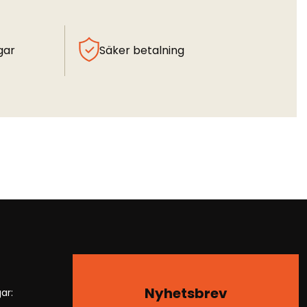
gar
Säker betalning
Nyhetsbrev
ar: