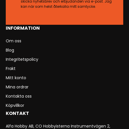
skicka nyhetsbrev och erbjudanden via e-post. Jag
kan när som helst återkalla mitt samtycke.
INFORMATION
Om oss
Blog
Integritetspolicy
Frakt
Mitt konto
Mina ordrar
Kontakta oss
Köpvillkor
KONTAKT
Alfa Hobby AB, CO Hobbyisterna Instrumentvägen 2,