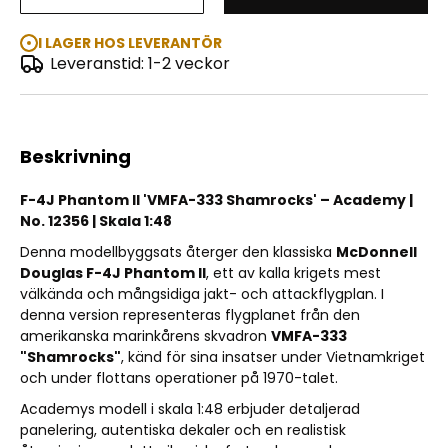
F-4J Phantom II 'VMFA-333 Shamrocks' 1:48
I LAGER HOS LEVERANTÖR
Leveranstid: 1-2 veckor
Beskrivning
F-4J Phantom II 'VMFA-333 Shamrocks' – Academy |
No. 12356 | Skala 1:48
Denna modellbyggsats återger den klassiska
McDonnell
Douglas F-4J Phantom II
, ett av kalla krigets mest
välkända och mångsidiga jakt- och attackflygplan. I
denna version representeras flygplanet från den
amerikanska marinkårens skvadron
VMFA-333
"Shamrocks"
, känd för sina insatser under Vietnamkriget
och under flottans operationer på 1970-talet.
Academys modell i skala 1:48 erbjuder detaljerad
panelering, autentiska dekaler och en realistisk