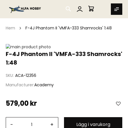
SEARCH
MIN VARUKORG
Hem
F-4J Phantom II 'VMFA-333 Shamrocks' 1:48
Hoppa
till
Hoppa
F-4J Phantom II 'VMFA-333 Shamrocks'
slutet
till
1:48
av
början
bildgalleriet
av
bildgalleriet
SKU
ACA-12356
Manufacturer
Academy
579,00 kr
-
+
Lägg i varukorg