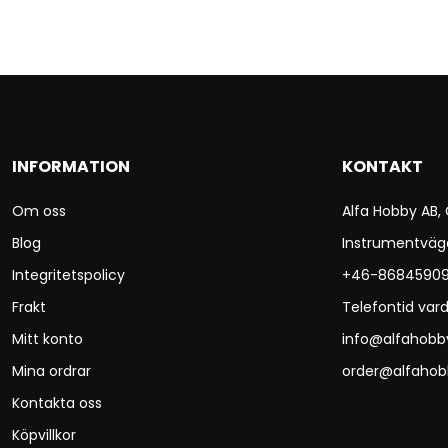
INFORMATION
KONTAKT
Om oss
Alfa Hobby AB,
Blog
Instrumentväg
Integritetspolicy
+46-8684590
Frakt
Telefontid vard
Mitt konto
info@alfahobb
Mina ordrar
order@alfahob
Kontakta oss
Köpvillkor