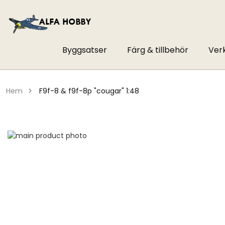
Byggsatser
Färg & tillbehör
Ver
hem
f9f-8 & f9f-8p "cougar" 1:48
Hoppa
till
Hoppa
slutet
till
av
början
bildgalleriet
av
bildgalleriet