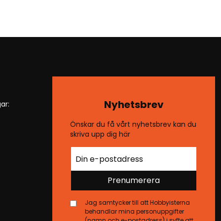
Nyhetsbrev
ar:
Önskar du få vårt nyhetsbrev kan du
skriva upp dig här
Prenumerera
Jag samtycker till att Hobbyisterna
behandlar mina personuppgifter
(namn och e-postadress) i syfte att