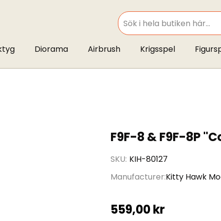
SEARCH
ktyg
Diorama
Airbrush
Krigsspel
Figurs
F9F-8 & F9F-8P "C
SKU
KIH-80127
Manufacturer
Kitty Hawk Mo
559,00 kr