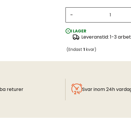
-
I LAGER
Leveranstid: 1-3 arbe
(Endast
1
kvar)
ba returer
Svar inom 24h varda