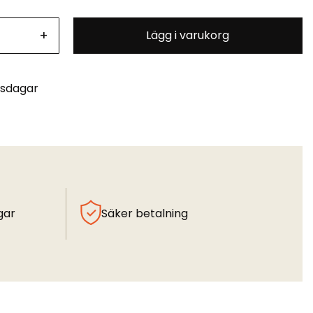
+
Lägg i varukorg
tsdagar
gar
Säker betalning