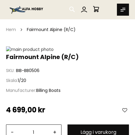
SEARCH
MIN VARUKORG
Hem
Fairmount Alpine (R/C)
Hoppa
till
Hoppa
Fairmount Alpine (R/C)
slutet
till
av
början
SKU
BIB-BB0506
bildgalleriet
av
bildgalleriet
Skala
1/20
Manufacturer
Billing Boats
4 699,00 kr
-
+
Lägg i varukorg