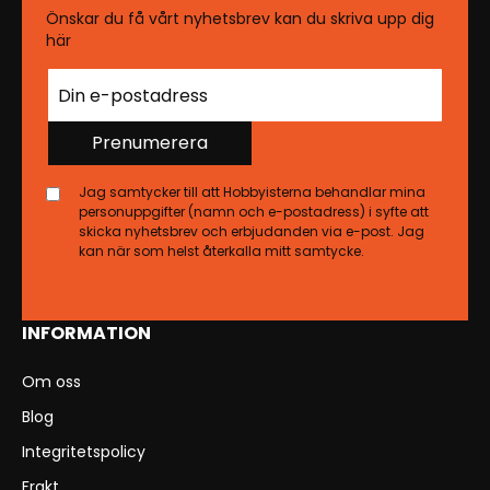
Önskar du få vårt nyhetsbrev kan du skriva upp dig
här
Prenumerera
Jag samtycker till att Hobbyisterna behandlar mina
personuppgifter (namn och e-postadress) i syfte att
skicka nyhetsbrev och erbjudanden via e-post. Jag
kan när som helst återkalla mitt samtycke.
INFORMATION
Om oss
Blog
Integritetspolicy
Frakt