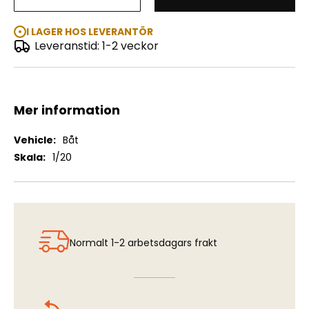
Fairmount Alpine (R/C)
I LAGER HOS LEVERANTÖR
Leveranstid: 1-2 veckor
Mer information
Mer
Båt
information
1/20
Normalt 1-2 arbetsdagars frakt