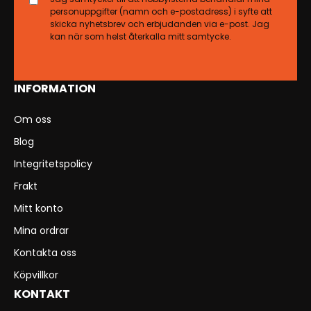
personuppgifter (namn och e-postadress) i syfte att
skicka nyhetsbrev och erbjudanden via e-post. Jag
kan när som helst återkalla mitt samtycke.
INFORMATION
Om oss
Blog
Integritetspolicy
Frakt
Mitt konto
Mina ordrar
Kontakta oss
Köpvillkor
KONTAKT