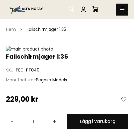
SEARCH
MIN VARUKORG
Hem
Fallschirmjager 1:35
Hoppa
till
Hoppa
Fallschirmjager 1:35
slutet
till
av
början
SKU
PEG-PT040
bildgalleriet
av
bildgalleriet
Manufacturer
Pegaso Models
229,00 kr
-
+
Lägg i varukorg